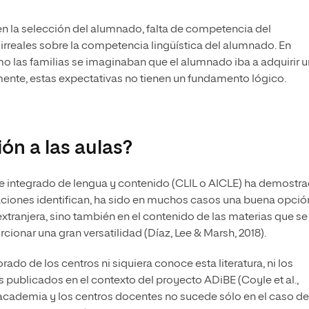
n la selección del alumnado, falta de competencia del
irreales sobre la competencia lingüística del alumnado. En
o las familias se imaginaban que el alumnado iba a adquirir 
ente, estas expectativas no tienen un fundamento lógico.
ión a las aulas?
aje integrado de lengua y contenido (CLIL o AICLE) ha demostr
aciones identifican, ha sido en muchos casos una buena opció
xtranjera, sino también en el contenido de las materias que se
ionar una gran versatilidad (Díaz, Lee & Marsh, 2018).
rado de los centros ni siquiera conoce esta literatura, ni los
s publicados en el contexto del proyecto ADiBE (Coyle et al.,
 academia y los centros docentes no sucede sólo en el caso de