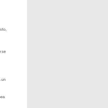
sto,
e se
a un
pea