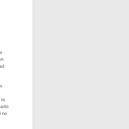
os
ón
ad
as
 la
añado
i no