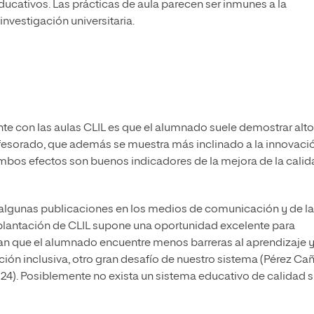
ucativos. Las prácticas de aula parecen ser inmunes a la
vestigación universitaria.
te con las aulas CLIL es que el alumnado suele demostrar alt
ofesorado, que además se muestra más inclinado a la innovaci
mbos efectos son buenos indicadores de la mejora de la calid
e algunas publicaciones en los medios de comunicación y de l
mplantación de CLIL supone una oportunidad excelente para
ilitan que el alumnado encuentre menos barreras al aprendizaje y
ación inclusiva, otro gran desafío de nuestro sistema (Pérez C
024). Posiblemente no exista un sistema educativo de calidad s