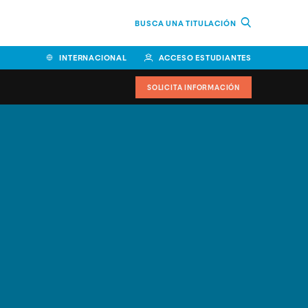
BUSCA UNA TITULACIÓN
INTERNACIONAL
ACCESO ESTUDIANTES
SOLICITA INFORMACIÓN
Facultad de Ciencias de la
Educación y Humanidades
Facultad de Ciencias de la
Salud
Facultad de Economía y
Empresa
Escuela Superior de Ingeniería
y Tecnología (ESIT)
Facultad de Derecho