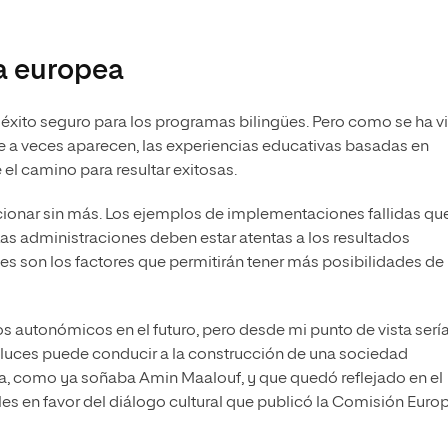
a europea
 éxito seguro para los programas bilingües. Pero como se ha vi
e a veces aparecen, las experiencias educativas basadas en
l camino para resultar exitosas.
ncionar sin más. Los ejemplos de implementaciones fallidas qu
Las administraciones deben estar atentas a los resultados
es son los factores que permitirán tener más posibilidades de
s autonómicos en el futuro, pero desde mi punto de vista serí
s luces puede conducir a la construcción de una sociedad
pea, como ya soñaba Amin Maalouf, y que quedó reflejado en el
s en favor del diálogo cultural que publicó la Comisión Euro