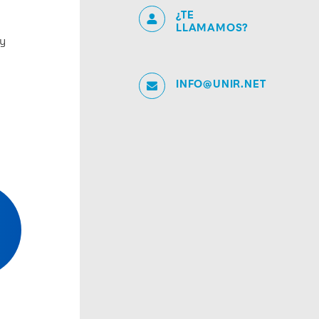
¿TE
LLAMAMOS?
 y
INFO@UNIR.NET