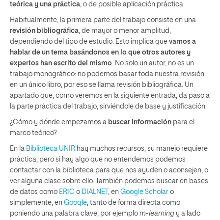
teórica y una práctica
, o de posible aplicación práctica.
Habitualmente, la primera parte del trabajo consiste en una
revisión bibliográfica
, de mayor o menor amplitud,
dependiendo del tipo de estudio. Esto implica que
vamos a
hablar de un tema basándonos en lo que otros autores y
expertos han escrito del mismo
. No solo un autor, no es un
trabajo monográfico: no podemos basar toda nuestra revisión
en un único libro, por eso se llama revisión bibliográfica. Un
apartado que, como veremos en la siguiente entrada, da paso a
la parte práctica del trabajo, sirviéndole de base y justificación.
¿Cómo y dónde empezamos a
buscar información
para el
marco teórico?
En la
Biblioteca UNIR
hay muchos recursos, su manejo requiere
práctica, pero si hay algo que no entendemos podemos
contactar con la biblioteca para que nos ayuden o aconsejen, o
ver alguna clase sobre ello. También podemos buscar en bases
de datos como
ERIC
o
DIALNET
, en
Google Scholar
o
simplemente, en
Google
, tanto de forma directa como
poniendo una palabra clave, por ejemplo
m-learning
y a lado