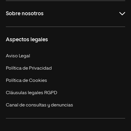
Grados
Sobre nosotros
Másteres Oficiales
Másteres Propios
Misión y Valores
Aspectos legales
Doctorados
Facultades
Experto Universitario
Nuestro Equipo
Aviso Legal
Postgrados
Trabaja en UNIR
Política de Privacidad
Cursos Universitarios
Actualidad
Política de Cookies
UNIR Revista
Cláusulas legales RGPD
Eventos
Canal de consultas y denuncias
Alianzas corporativas
Sala de prensa