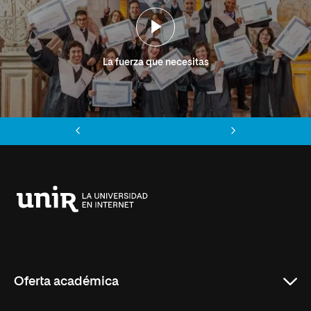
La fuerza que necesitas
Anterior
Siguiente
Universidad
Internacional
de
La
Rioja
Oferta académica