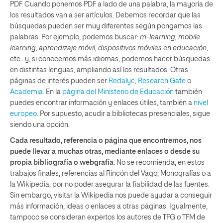
PDF. Cuando ponemos PDF a lado de una palabra, la mayoría de
los resultados van a ser artículos. Debemos recordar que las
búsquedas pueden ser muy diferentes según pongamos las
palabras. Por ejemplo, podemos buscar:
m-learning, mobile
learning, aprendizaje móvil, dispositivos móviles en educación
,
etc…y, si conocemos más idiomas, podemos hacer búsquedas
en distintas lenguas, ampliando así los resultados. Otras
páginas de interés pueden ser
Redalyc
,
Research Gate
o
Academia
. En la
página del Ministerio de Educación
también
puedes encontrar información y enlaces útiles, también a
nivel
europeo
. Por supuesto, acudir a bibliotecas presenciales, sigue
siendo una opción.
Cada resultado, referencia o página que encontremos, nos
puede llevar a muchas otras, mediante enlaces o desde su
propia bibliografía o webgrafía
. No se recomienda, en estos
trabajos finales, referencias al Rincón del Vago, Monografías o a
la Wikipedia, por no poder asegurar la fiabilidad de las fuentes.
Sin embargo, visitar la Wikipedia nos puede ayudar a conseguir
más información, ideas o enlaces a otras páginas. Igualmente,
tampoco se consideran expertos los autores de TFG o TFM de