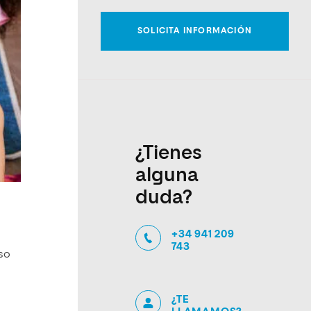
¿Tienes
alguna
duda?
+34 941 209
743
rso
¿TE