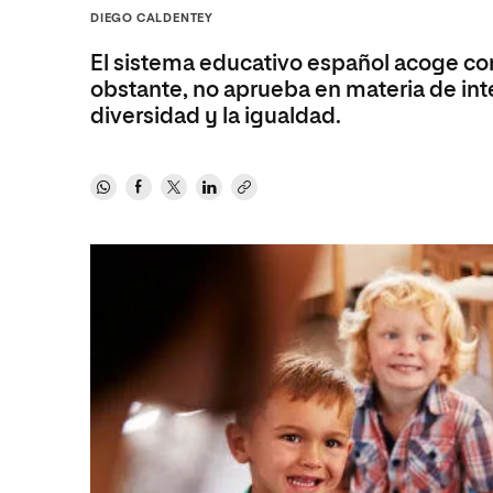
Diseño
Ingeniería y Tecnología
DIEGO CALDENTEY
Ciencias P
Escuela de Humanidades
Ofici
Ciencias de la Salud
Diseño
Internacio
Inter
El sistema educativo español acoge con
Normas de Organización y
Ciencias Sociales
Ciencias de la Salud
Funcionamiento
obstante, no aprueba en materia de inte
diversidad y la igualdad.
Humanidades
Ciencias Sociales
Artes
Humanidades
Música
Artes
Música