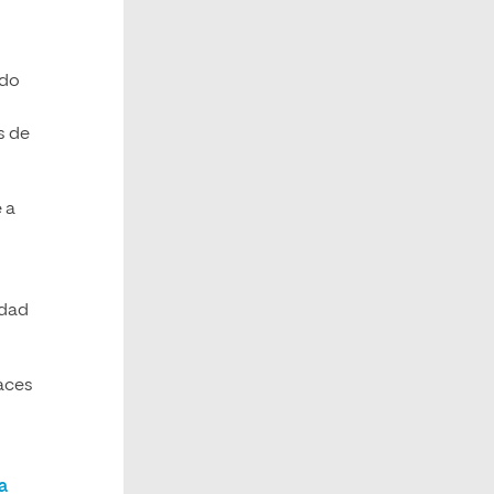
ado
s de
 a
idad
aces
a