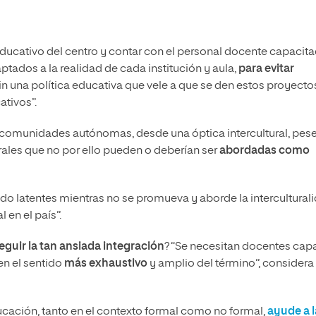
Educativo del centro y contar con el personal docente capacit
tados a la realidad de cada institución y aula,
para evitar
sin una política educativa que vele a que se den estos proyecto
ativos”.
tre comunidades autónomas, desde una óptica intercultural, pese
ales que no por ello pueden o deberían ser
abordadas como
ando latentes mientras no se promueva y aborde la intercultural
en el país”.
guir la tan ansiada integración
? “Se necesitan docentes cap
en el sentido
más exhaustivo
y amplio del término”, considera
ducación, tanto en el contexto formal como no formal,
ayude a l