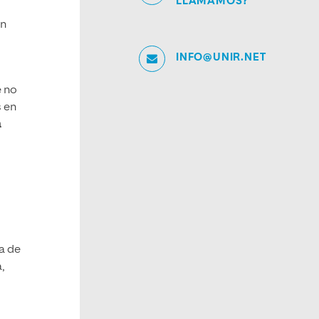
LLAMAMOS?
en
INFO@UNIR.NET
e no
s en
a
a de
,