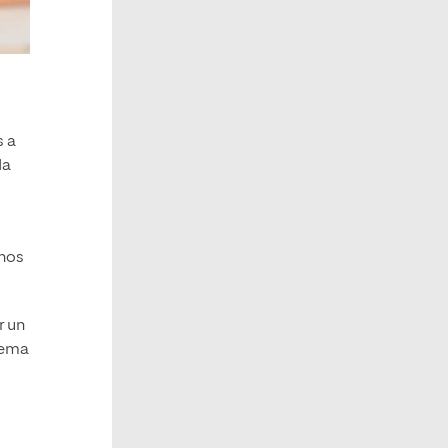
s a
da
mnos
r un
tema