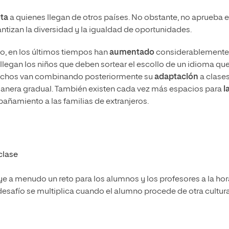
ta
a quienes llegan de otros países. No obstante, no aprueba 
antizan la diversidad y la igualdad de oportunidades.
do, en los últimos tiempos han
aumentado
considerablemente
e llegan los niños que deben sortear el escollo de un idioma qu
uchos van combinando posteriormente su
adaptación
a clase
 manera gradual. También existen cada vez más espacios para
l
ñamiento a las familias de extranjeros.
 clase
e a menudo un reto para los alumnos y los profesores a la hor
 desafío se multiplica cuando el alumno procede de otra cultura