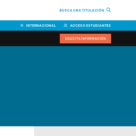
BUSCA UNA TITULACIÓN
INTERNACIONAL
ACCESO ESTUDIANTES
SOLICITA INFORMACIÓN
Facultad de Ciencias de la
Educación y Humanidades
Facultad de Ciencias de la
Salud
Facultad de Economía y
Empresa
Escuela Superior de Ingeniería
y Tecnología (ESIT)
Facultad de Derecho