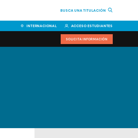
BUSCA UNA TITULACIÓN
INTERNACIONAL
ACCESO ESTUDIANTES
SOLICITA INFORMACIÓN
Facultad de Ciencias de la
Educación y Humanidades
Facultad de Ciencias de la
Salud
Facultad de Economía y
Empresa
Escuela Superior de Ingeniería
y Tecnología (ESIT)
Facultad de Derecho