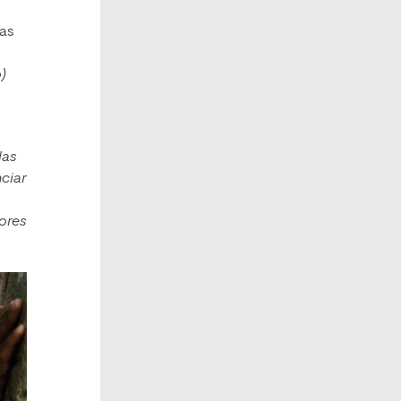
mas
)
las
ciar
ores