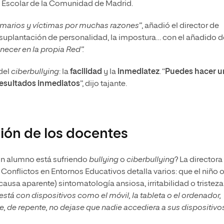
o Escolar de la Comunidad de Madrid.
timarios y víctimas por muchas razones”
, añadió el director de
suplantación de personalidad, la impostura… con el añadido d
necer en la propia Red”.
del
ciberbullying
: la
facilidad
y la
inmediatez
. “
Puedes hacer u
esultados inmediatos
”, dijo tajante.
ión de los docentes
un alumno está sufriendo
bullying
o
ciberbullying
? La directora
Conflictos en Entornos Educativos detalla varios: que el niño 
usa aparente) sintomatología ansiosa, irritabilidad o tristeza
tá con dispositivos como el móvil, la tableta o el ordenador,
ue, de repente, no dejase que nadie accediera a sus dispositivos