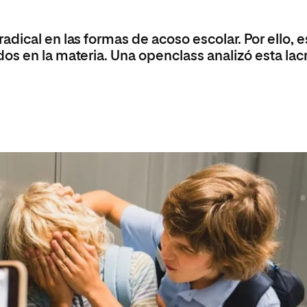
Máster Universitario en Psicopedagogía
olíticas y Relaciones
Acceso universitario para
na de Movilidad
nales
mayores
nacional
Máster Universitario en Atención Temprana y
dical en las formas de acoso escolar. Por ello, e
Desarrollo Infantil
os en la materia. Una openclass analizó esta lac
Máster Universitario en Enseñanza de Español
como Lengua Extranjera (ELE)