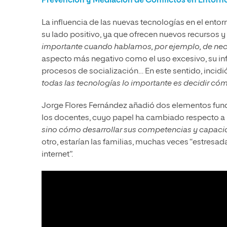
Prevención y Mediación de Conflictos en Entorn
La influencia de las nuevas tecnologías en el ento
su lado positivo, ya que ofrecen nuevos recursos y
importante cuando hablamos, por ejemplo, de nec
aspecto más negativo como el uso excesivo, su influ
procesos de socialización… En este sentido, incid
todas las tecnologías lo importante es decidir cóm
Jorge Flores Fernández añadió dos elementos fund
los docentes, cuyo papel ha cambiado respecto a
sino cómo desarrollar sus competencias y capacida
otro, estarían las familias, muchas veces “estresa
internet”.