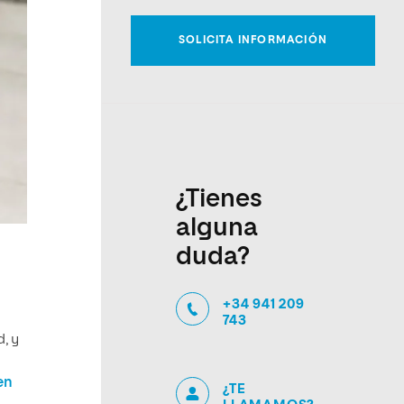
¿Tienes
alguna
duda?
+34 941 209
743
, y
en
¿TE