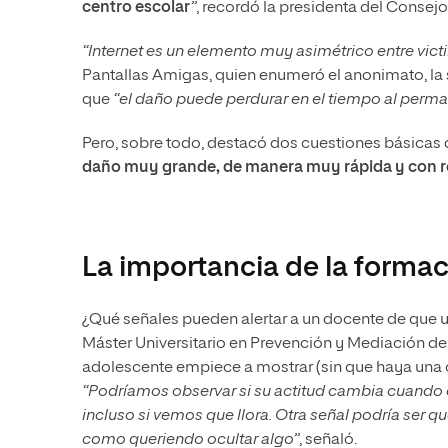
centro escolar
”
, recordó la presidenta del Consej
“Internet es un elemento muy asimétrico entre vic
Pantallas Amigas, quien enumeró el anonimato, la 
que
“el daño puede perdurar en el tiempo al perma
Pero, sobre todo, destacó dos cuestiones básicas 
daño muy grande, de manera muy rápida y con r
La importancia de la formac
¿Qué señales pueden alertar a un docente de que 
Máster Universitario en Prevención y Mediación de 
adolescente empiece a mostrar (sin que haya una ca
“Podríamos observar si su actitud cambia cuando es
incluso si vemos que llora. Otra señal podría ser q
como queriendo ocultar algo”
, señaló.