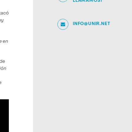
LLAMAMOS?
stacó
uy
INFO@UNIR.NET
e en
 de
ión
e