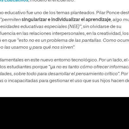
os Educativos
, moderó el encuentro.
rno educativo fue uno de los temas planteados. Pilar Ponce de
“permiten
singularizar e individualizar el aprendizaje
, algo m
esidades educativas especiales (NEE)”
, sin olvidarse de su
encia en las relaciones interpersonales, en la creatividad, los
ió en que
“esto no es un problema de las pantallas. Como ocurr
o las usamos y para qué nos sirven”.
amentales en este nuevo entorno tecnológico. Por un lado, el
 los estudiantes porque
“ya no es tanto cómo ofrecer informac
des, sobre todo para desarrollar el pensamiento crítico”
. Por
das o incapacitadas para gestionar el uso que sus hijos hacen d