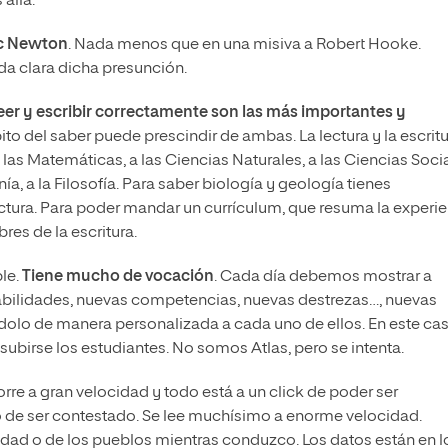
allá.
c Newton
. Nada menos que en una misiva a Robert Hooke.
da clara dicha presunción.
eer y escribir correctamente son las más importantes y
ito del saber puede prescindir de ambas. La lectura y la escrit
as Matemáticas, a las Ciencias Naturales, a las Ciencias Socia
nía, a la Filosofía. Para saber biología y geología tienes
ctura. Para poder mandar un currículum, que resuma la experi
es de la escritura.
le.
Tiene mucho de vocación
. Cada día debemos mostrar a
abilidades, nuevas competencias, nuevas destrezas…, nuevas
olo de manera personalizada a cada uno de ellos. En este cas
ubirse los estudiantes. No somos Atlas, pero se intenta.
rre a gran velocidad y todo está a un click de poder ser
 de ser contestado. Se lee muchísimo a enorme velocidad.
udad o de los pueblos mientras conduzco. Los datos están en l