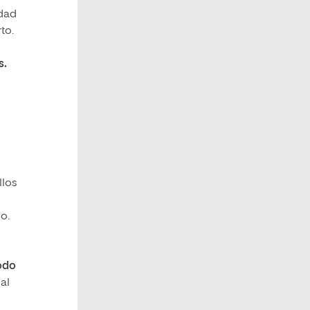
idad
to.
s.
llos
o.
odo
al