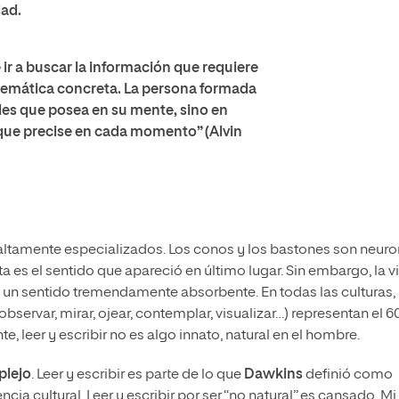
dad.
ir a buscar la información que requiere
emática concreta. La persona formada
les que posea en su mente, sino en
que precise en cada momento” (Alvin
 altamente especializados. Los conos y los bastones son neur
 es el sentido que apareció en último lugar. Sin embargo, la v
s un sentido tremendamente absorbente. En todas las culturas, 
observar, mirar, ojear, contemplar, visualizar…) representan el 
, leer y escribir no es algo innato, natural en el hombre.
plejo
. Leer y escribir es parte de lo que
Dawkins
definió como
cia cultural. Leer y escribir por ser “no natural” es cansado. Mi