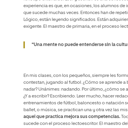
experiencia es que, en ocasiones, los alumnos de in
que sucede muchas veces. Entonces han de repetirl
Lógico, están leyendo significados. Están adquiri
exigente. El maestro de primaria, en el proceso le
“Una mente no puede entenderse sin la cultur
En mis clases, con los pequeños, siempre les for
contestan, jugando al futbol. ¿Cómo se aprende a
nadar? Unánimes: nadando. Por último, ¿cómo se ap
¿Y a escribir? Escribiendo. Leer mucho, hacer reda
entrenamientos de fútbol, baloncesto o natación se 
ballet, o música, se practican una y otra vez las m
aquel que practica mejora sus competencias.
Tod
sucede con el proceso lectoescritor. El maestro d