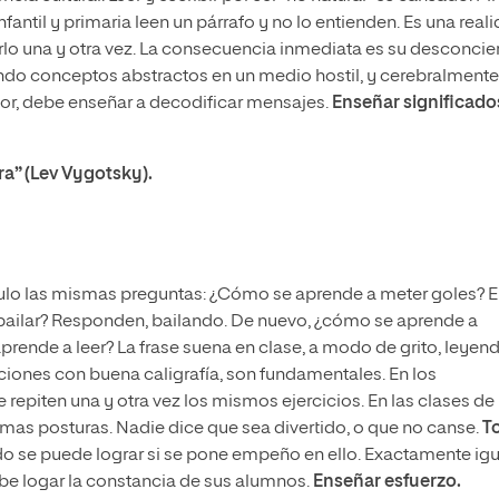
fantil y primaria leen un párrafo y no lo entienden. Es una real
o una y otra vez. La consecuencia inmediata es su desconcier
endo conceptos abstractos en un medio hostil, y cerebralmente
ctor, debe enseñar a decodificar mensajes.
Enseñar significado
a” (Lev Vygotsky).
mulo las mismas preguntas: ¿Cómo se aprende a meter goles? E
 bailar? Responden, bailando. De nuevo, ¿cómo se aprende a
rende a leer? La frase suena en clase, a modo de grito, leyend
cciones con buena caligrafía, son fundamentales. En los
repiten una y otra vez los mismos ejercicios. En las clases de
ismas posturas. Nadie dice que sea divertido, o que no canse.
T
o se puede lograr si se pone empeño en ello. Exactamente igu
ebe logar la constancia de sus alumnos.
Enseñar esfuerzo.