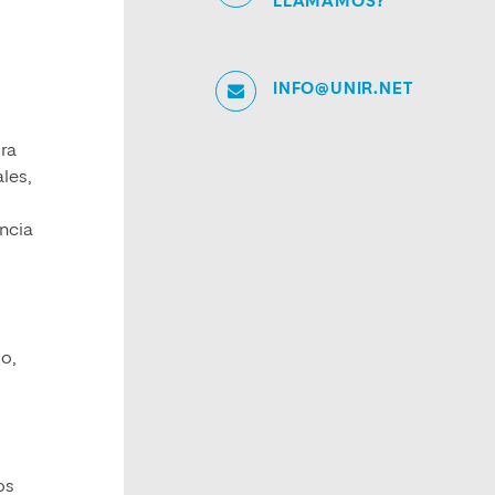
LLAMAMOS?
INFO@UNIR.NET
ura
les,
encia
o,
os