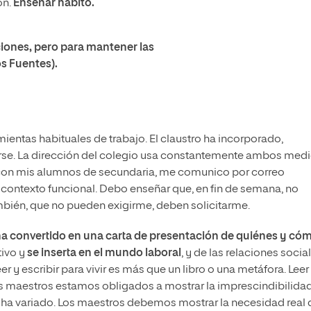
ón.
Enseñar hábito.
ciones, pero para mantener las
os Fuentes).
ientas habituales de trabajo. El claustro ha incorporado,
rse. La dirección del colegio usa constantemente ambos med
, con mis alumnos de secundaria, me comunico por correo
 contexto funcional. Debo enseñar que, en fin de semana, no
bién, que no pueden exigirme, deben solicitarme.
e ha convertido en una carta de presentación
de quiénes y có
tivo y
se inserta en el mundo laboral
, y de las relaciones social
er y escribir para vivir es más que un libro o una metáfora. Leer
. Los maestros estamos obligados a mostrar la imprescindibilida
 ha variado. Los maestros debemos mostrar la necesidad real 