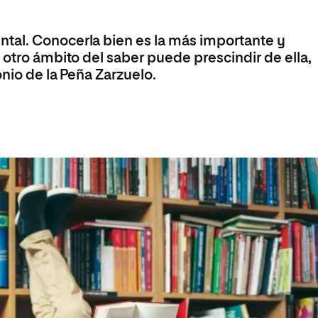
Máster Universitario en Psicopedagogía
olíticas y Relaciones
Acceso universitario para
na de Movilidad
nales
mayores
nacional
Máster Universitario en Atención Temprana y
tal. Conocerla bien es la más importante y
Desarrollo Infantil
 otro ámbito del saber puede prescindir de ella,
Máster Universitario en Enseñanza de Español
onio de la Peña Zarzuelo.
como Lengua Extranjera (ELE)