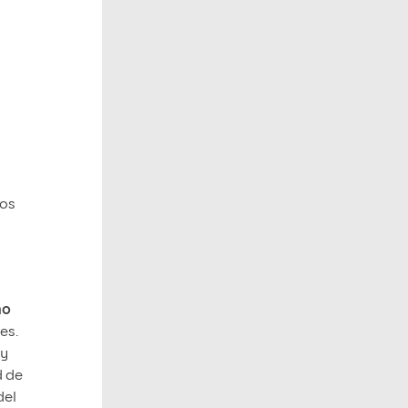
ios
mo
es.
 y
d de
del