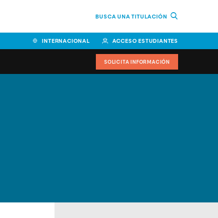
BUSCA UNA TITULACIÓN
INTERNACIONAL
ACCESO ESTUDIANTES
SOLICITA INFORMACIÓN
Facultad de Ciencias de la
Educación y Humanidades
Facultad de Ciencias de la
Salud
Facultad de Economía y
Empresa
Escuela Superior de Ingeniería
y Tecnología (ESIT)
Facultad de Derecho