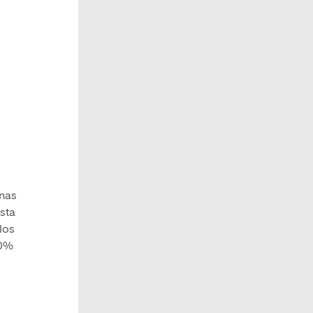
onas
ista
los
60%