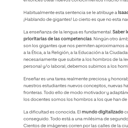
entonces otear nuevos conocimientos mucho más 
Habitualmente esta sentencia se le atribuye a
Isaa
¡Hablando de gigantes! Lo cierto es que no esta na
La enseñanza de la lengua es fundamental.
Saber l
prioritarias de las competencias
. Ningún otro ámb
son los gigantes que nos permiten aproximarnos a l
a la Ética, a la Religión, a la Educación a la Ciudada
necesariamente que subirte a los hombros de la le
personal y/o laboral, debemos subirnos a los hombr
Enseñar es una tarea realmente preciosa y honorab
nuestros estudiantes nuevos conceptos, nuevas h
fronteras. Todo ello de modo motivador y adaptánd
los docentes somos los hombros a los que han de s
La dificultad es conocida. El
mundo digitalizado
co
conseguido. Todo está a una milésima de segundo
Cientos de imágenes corren por las calles de la ci