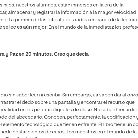
s hijos, nuestros alumnos, están inmersos en
la era de la
car, almacenar y registrar la información a la mayor velocidad
o! La primera de las dificultades radica en hacer de la lectura
e se lee es aún mejor
. En el mundo de la inmediatez los profe
rra y Paz en 20 minutos. Creo que decía
io sin saber leer ni escribir. Sin embargo, ya saben dar al
on/o
rrastrar el dedo sobre una pantalla y encontrar el recurso que
ealidad en las pizarras digitales de clase. No saben leer un lib
cado del abecedario. Conocen, perfectamente, la codificación 
 elemento tecnológico que tienen enfrente. El libro tiene un c
puede costar cientos de euros. Los maestros en el mundo de la