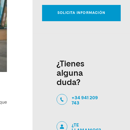
¿Tienes
alguna
duda?
+34 941 209
 que
743
¿TE