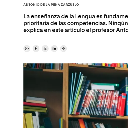
Diseño
Ingeniería y Tecnología
ANTONIO DE LA PEÑA ZARZUELO
Ciencias P
Escuela de Humanidades
Ofici
Ciencias de la Salud
Diseño
Internacio
Inter
La enseñanza de la Lengua es fundamen
Normas de Organización y
Ciencias Sociales
Ciencias de la Salud
Funcionamiento
prioritaria de las competencias. Ningún
explica en este artículo el profesor Ant
Humanidades
Ciencias Sociales
Artes
Humanidades
Música
Artes
Música