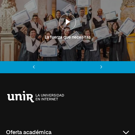
La fuerza que necesitas
Anterior
Siguiente
Universidad
Internacional
de
La
Rioja
Oferta académica