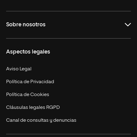
Grados
Sobre nosotros
Másteres Oficiales
Másteres Propios
Misión y Valores
Aspectos legales
Doctorados
Facultades
Experto Universitario
Nuestro Equipo
Aviso Legal
Postgrados
Trabaja en UNIR
Política de Privacidad
Cursos Universitarios
Actualidad
Política de Cookies
UNIR Revista
Cláusulas legales RGPD
Eventos
Canal de consultas y denuncias
Alianzas corporativas