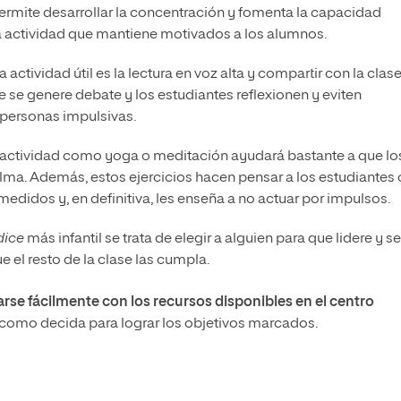
 permite desarrollar la concentración y fomenta la capacidad
a actividad que mantiene motivados a los alumnos.
a actividad útil es la lectura en voz alta y compartir con la clas
 se genere debate y los estudiantes reflexionen y eviten
personas impulsivas.
 actividad como yoga o meditación ayudará bastante a que lo
ma. Además, estos ejercicios hacen pensar a los estudiantes
edidos y, en definitiva, les enseña a no actuar por impulsos.
dice
más infantil se trata de elegir a alguien para que lidere y se
el resto de la clase las cumpla.
rse fácilmente con los recursos disponibles en el centro
as como decida para lograr los objetivos marcados.