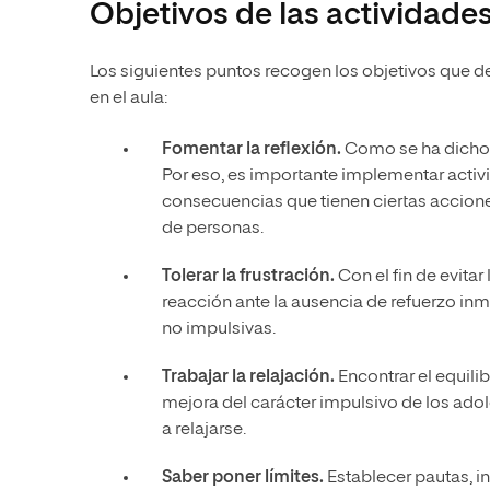
Objetivos de las actividades
Los siguientes puntos recogen los objetivos que d
en el aula:
Fomentar la reflexión.
Como se ha dicho, 
Por eso, es importante implementar activ
consecuencias que tienen ciertas acciones
de personas.
Tolerar la frustración.
Con el fin de evitar
reacción ante la ausencia de refuerzo inm
no impulsivas.
Trabajar la relajación.
Encontrar el equilib
mejora del carácter impulsivo de los adol
a relajarse.
Saber poner límites.
Establecer pautas, i