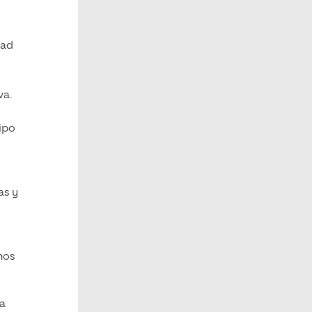
dad
va.
tipo
as y
mnos
 a