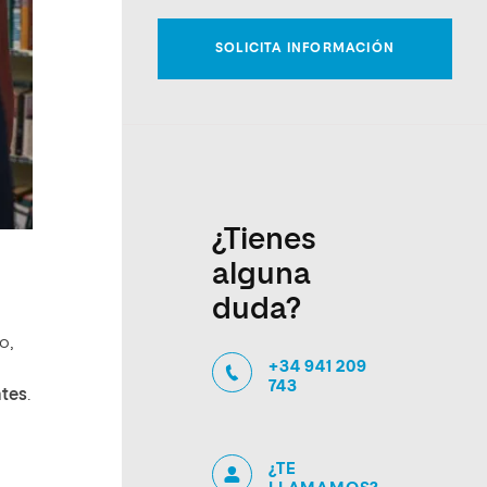
¿Tienes
alguna
duda?
o,
+34 941 209
743
ntes
.
¿TE