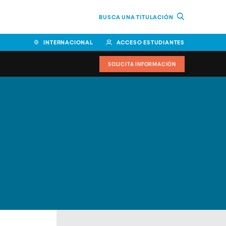
BUSCA UNA TITULACIÓN
INTERNACIONAL
ACCESO ESTUDIANTES
SOLICITA INFORMACIÓN
Facultad de Ciencias de la
Educación y Humanidades
Facultad de Ciencias de la
Salud
Facultad de Economía y
Empresa
Escuela Superior de Ingeniería
y Tecnología (ESIT)
Facultad de Derecho