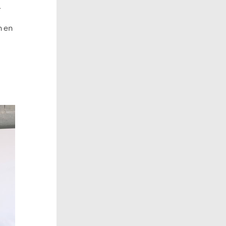
.
n en