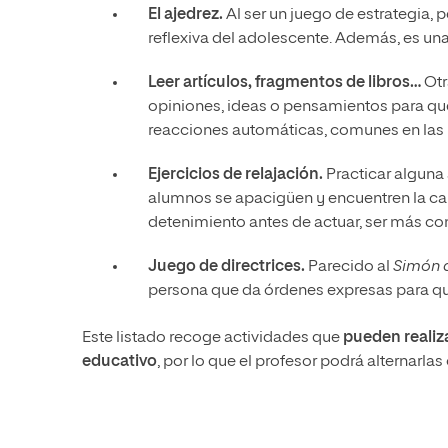
El ajedrez.
Al ser un juego de estrategia,
reflexiva del adolescente. Además, es un
Leer artículos, fragmentos de libros…
Otr
opiniones, ideas o pensamientos para que
reacciones automáticas, comunes en las 
Ejercicios de relajación.
Practicar alguna
alumnos se apacigüen y encuentren la cal
detenimiento antes de actuar, ser más com
Juego de directrices.
Parecido al
Simón 
persona que da órdenes expresas para que 
Este listado recoge actividades que
pueden realiza
educativo
, por lo que el profesor podrá alternarl