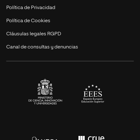
Postgrados
Trabaja en UNIR
Política de Privacidad
Cursos Universitarios
Actualidad
Política de Cookies
UNIR Revista
Cláusulas legales RGPD
Eventos
Canal de consultas y denuncias
Alianzas corporativas
Sala de prensa
Contacto