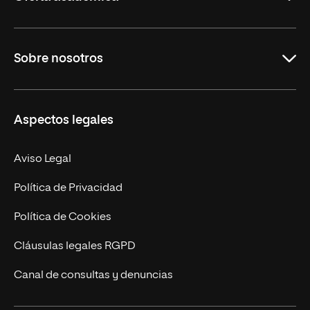
Grados
Sobre nosotros
Másteres Oficiales
Másteres Propios
Misión y Valores
Aspectos legales
Doctorados
Facultades
Experto Universitario
Nuestro Equipo
Aviso Legal
Postgrados
Trabaja en UNIR
Política de Privacidad
Cursos Universitarios
Actualidad
Política de Cookies
UNIR Revista
Cláusulas legales RGPD
Eventos
Canal de consultas y denuncias
Alianzas corporativas