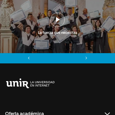
La fuerza que necesitas
Anterior
Siguiente
Universidad
Internacional
de
La
Rioja
Oferta académica