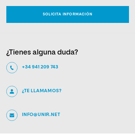
¿Tienes alguna duda?
+34 941 209 743
¿TE LLAMAMOS?
INFO@UNIR.NET