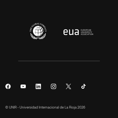
Síguenos
Síguenos
Síguenos
Síguenos
Síguenos
Síguenos
en
en
en
en
en
en
Facebook
YouTube
LinkedIn
Instagram
Twitter
Tiktok
© UNIR - Universidad Internacional de La Rioja 2026