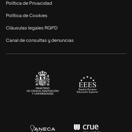
Postgrados
Trabaja en UNIR
Política de Privacidad
Cursos Universitarios
Actualidad
Política de Cookies
UNIR Revista
Cláusulas legales RGPD
Eventos
Canal de consultas y denuncias
Alianzas corporativas
Sala de prensa
Contacto