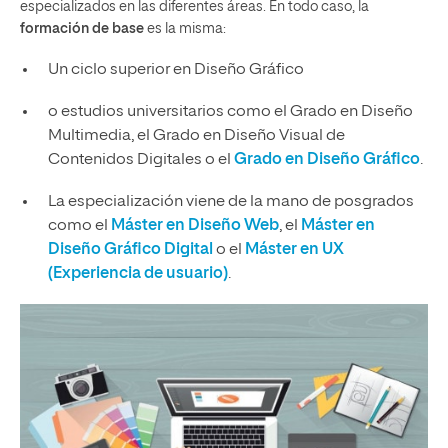
especializados en las diferentes áreas. En todo caso, la
formación de base
es la misma:
Un ciclo superior en Diseño Gráfico
o estudios universitarios como el Grado en Diseño
Multimedia, el Grado en Diseño Visual de
Contenidos Digitales o el
Grado en Diseño Gráfico
.
La especialización viene de la mano de posgrados
como el
Máster en Diseño Web
, el
Máster en
Diseño Gráfico Digital
o el
Máster en UX
(Experiencia de usuario)
.