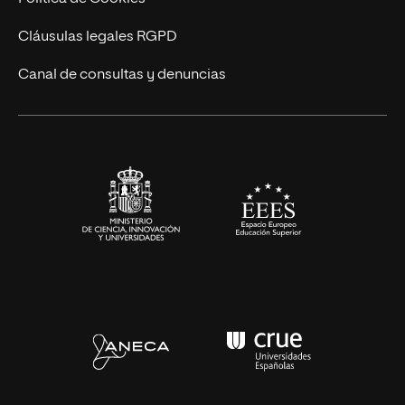
UNIR Revista
Cláusulas legales RGPD
Eventos
Canal de consultas y denuncias
Alianzas corporativas
Sala de prensa
Contacto