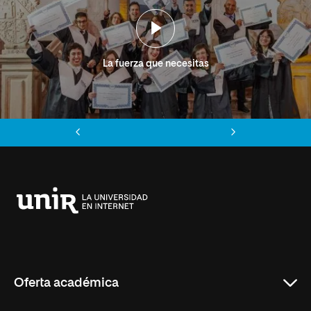
La fuerza que necesitas
Anterior
Siguiente
Universidad
Internacional
de
La
Rioja
Oferta académica