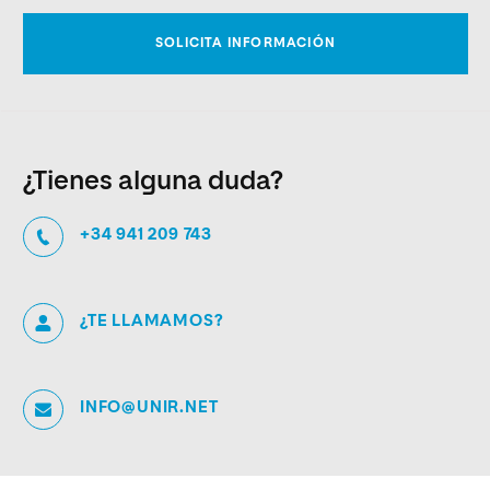
¿Tienes alguna duda?
+34 941 209 743
¿TE LLAMAMOS?
INFO@UNIR.NET