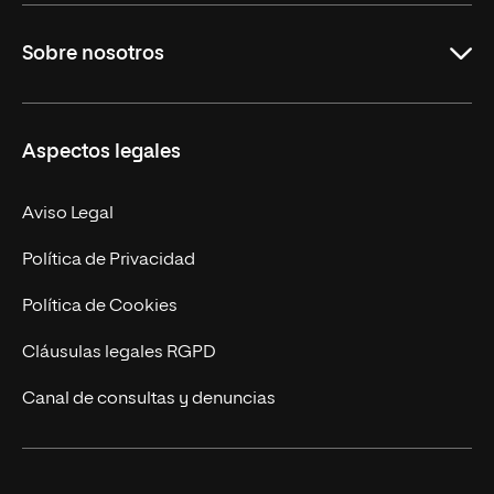
Grados
Sobre nosotros
Másteres Oficiales
Másteres Propios
Misión y Valores
Aspectos legales
Doctorados
Facultades
Experto Universitario
Nuestro Equipo
Aviso Legal
Postgrados
Trabaja en UNIR
Política de Privacidad
Cursos Universitarios
Actualidad
Política de Cookies
UNIR Revista
Cláusulas legales RGPD
Eventos
Canal de consultas y denuncias
Alianzas corporativas
Sala de prensa