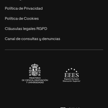
Postgrados
Trabaja en UNIR
Política de Privacidad
Cursos Universitarios
Actualidad
Política de Cookies
UNIR Revista
Cláusulas legales RGPD
Eventos
Canal de consultas y denuncias
Alianzas corporativas
Sala de prensa
Contacto