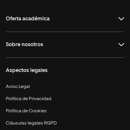
de
La
Rioja
Oferta académica
Grados
Sobre nosotros
Másteres Oficiales
Másteres Propios
Misión y Valores
Aspectos legales
Doctorados
Facultades
Experto Universitario
Nuestro Equipo
Aviso Legal
Postgrados
Trabaja en UNIR
Política de Privacidad
Cursos Universitarios
Actualidad
Política de Cookies
UNIR Revista
Cláusulas legales RGPD