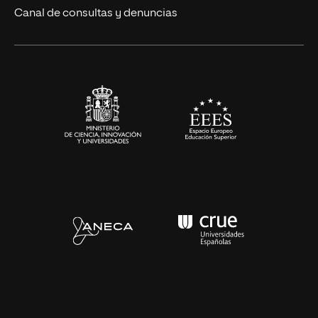
Eventos
Canal de consultas y denuncias
Alianzas corporativas
Sala de prensa
Contacto