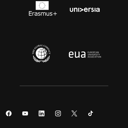
Síguenos
Síguenos
Síguenos
Síguenos
Síguenos
Síguenos
en
en
en
en
en
en
Facebook
YouTube
LinkedIn
Instagram
Twitter
Tiktok