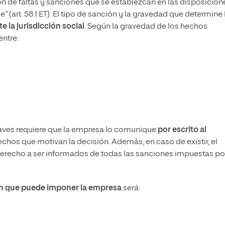
n de faltas y sanciones que se establezcan en las disposicion
” (art. 58.1 ET). El tipo de sanción y la gravedad que determine 
e la jurisdicción social
. Según la gravedad de los hechos
entre:
graves requiere que la empresa lo comunique
por escrito al
echos que motivan la decisión. Además, en caso de existir, el
derecho a ser informados de todas las sanciones impuestas po
ón que puede imponer la empresa
será: