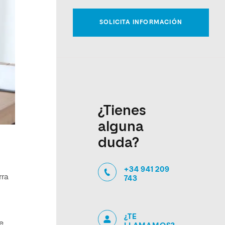
¿Tienes
alguna
duda?
+34 941 209
rra
743
¿TE
e