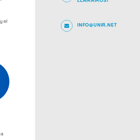
LLAMAMOS?
y el
INFO@UNIR.NET
sa