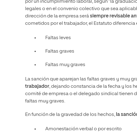
por un incumplimiento laboral, según “la graduació
legales o en el convenio colectivo que sea aplicable
dirección de la empresa será
siempre revisable ant
cometidos por el trabajador, el Estatuto diferencia 
Faltas leves
Faltas graves
Faltas muy graves
La sanción que aparejan las faltas graves y muy 
trabajador
, dejando constancia de la fecha y los h
comité de empresa o el delegado sindical tienen 
faltas muy graves.
En función de la gravedad de los hechos,
la sanci
Amonestación verbal o por escrito