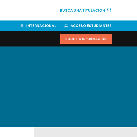
BUSCA UNA TITULACIÓN
INTERNACIONAL
ACCESO ESTUDIANTES
SOLICITA INFORMACIÓN
Facultad de Ciencias de la
Educación y Humanidades
Facultad de Ciencias de la
Salud
Facultad de Economía y
Empresa
Escuela Superior de Ingeniería
y Tecnología (ESIT)
Facultad de Derecho