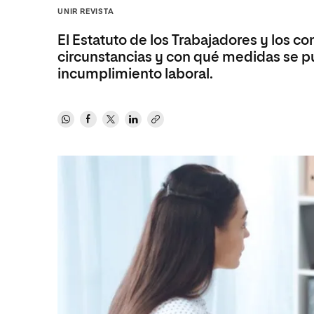
Diseño
Ingeniería y Tecnología
UNIR REVISTA
Ciencias P
Escuela de Humanidades
Ofici
Ciencias de la Salud
Diseño
Internacio
Inter
El Estatuto de los Trabajadores y los c
Normas de Organización y
Ciencias Sociales
Ciencias de la Salud
Funcionamiento
circunstancias y con qué medidas se 
incumplimiento laboral.
Humanidades
Ciencias Sociales
Artes
Humanidades
Música
Artes
Música