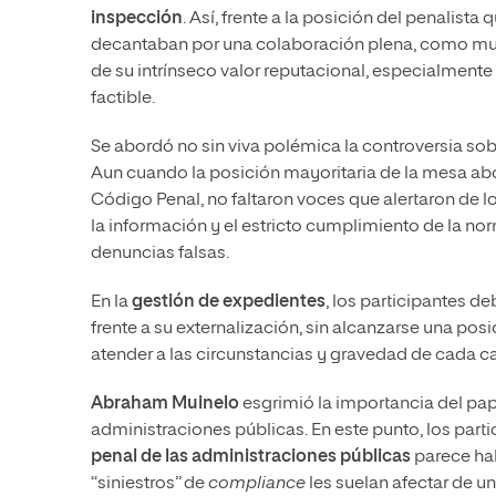
inspección
. Así, frente a la posición del penalista
decantaban por una colaboración plena, como mues
de su intrínseco valor reputacional, especialment
factible.
Se abordó no sin viva polémica la controversia sob
Aun cuando la posición mayoritaria de la mesa abo
Código Penal, no faltaron voces que alertaron de l
la información y el estricto cumplimiento de la no
denuncias falsas.
En la
gestión de expedientes
, los participantes d
frente a su externalización, sin alcanzarse una po
atender a las circunstancias y gravedad de cada c
Abraham Muinelo
esgrimió la importancia del pap
administraciones públicas. En este punto, los part
penal de las administraciones públicas
parece hab
“siniestros” de
compliance
les suelan afectar de 