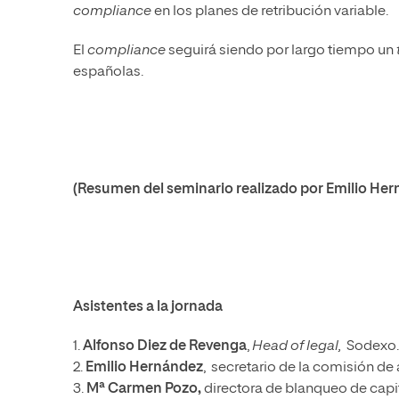
compliance
en los planes de retribución variable.
El
compliance
seguirá siendo por largo tiempo un
españolas.
(Resumen del seminario realizado por Emilio He
Asistentes a la jornada
1.
Alfonso Diez de Revenga
,
Head of legal,
Sodexo.
2.
Emilio Hernández
, secretario de la comisión de
3.
Mª Carmen Pozo,
directora de blanqueo de capit