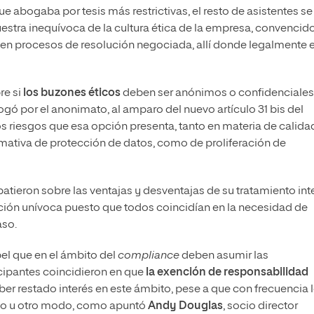
 que abogaba por tesis más restrictivas, el resto de asistentes se
tra inequívoca de la cultura ética de la empresa, convencid
e en procesos de resolución negociada, allí donde legalmente 
re si
los buzones éticos
deben ser anónimos o confidenciales
gó por el anonimato, al amparo del nuevo artículo 31 bis del
os riesgos que esa opción presenta, tanto en materia de calida
rmativa de protección de datos, como de proliferación de
ebatieron sobre las ventajas y desventajas de su tratamiento int
sición unívoca puesto que todos coincidían en la necesidad de
aso.
el que en el ámbito del
compliance
deben asumir las
icipantes coincidieron en que
la exención de responsabilidad
er restado interés en este ámbito, pese a que con frecuencia 
uno u otro modo, como apuntó
Andy Douglas
, socio director