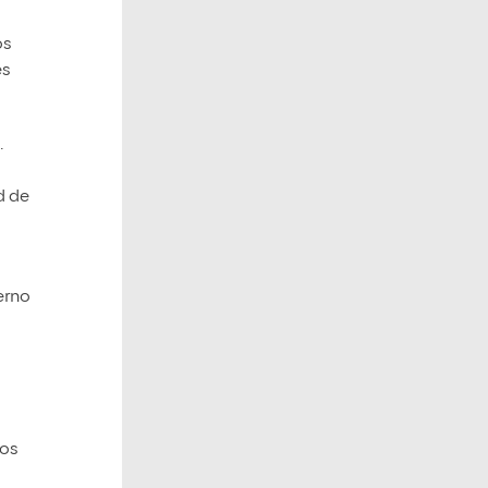
os
es
.
d de
erno
los