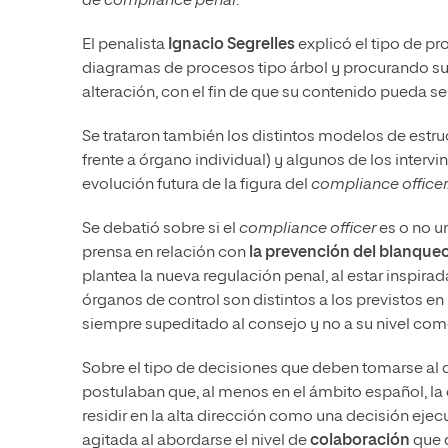
de compliance penal
.
El penalista
Ignacio Segrelles
explicó el tipo de p
diagramas de procesos tipo árbol y procurando su 
alteración, con el fin de que su contenido pueda se
Se trataron también los distintos modelos de estru
frente a órgano individual) y algunos de los intervi
evolución futura de la figura del
compliance officer
Se debatió sobre si el
compliance officer
es o no un
prensa en relación con
la prevención del blanqueo
plantea la nueva regulación penal, al estar inspirad
órganos de control son distintos a los previstos en
siempre supeditado al consejo y no a su nivel como
Sobre el tipo de decisiones que deben tomarse al de
postulaban que, al menos en el ámbito español, la
residir en la alta dirección como una decisión ejec
agitada al abordarse el nivel de
colaboración
que 