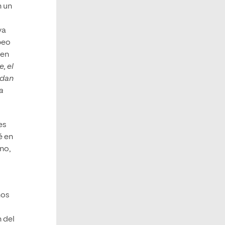
n un
va
peo
 en
, el
edan
la
es
é en
rno,
ños
 del