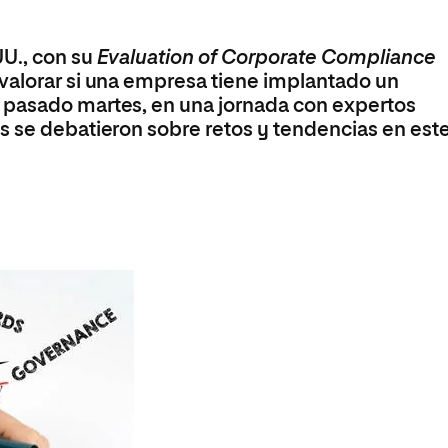
Máster Universitario en Psicopedagogía
olíticas y Relaciones
Acceso universitario para
na de Movilidad
nales
mayores
nacional
Máster Universitario en Atención Temprana y
UU., con su
Evaluation of Corporate Compliance
Desarrollo Infantil
 valorar si una empresa tiene implantado un
Máster Universitario en Enseñanza de Español
 pasado martes, en una jornada con expertos
como Lengua Extranjera (ELE)
s se debatieron sobre retos y tendencias en est