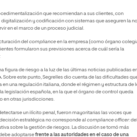
rocedimentalización que recomiendan a sus clientes, con
digitalización y codificación con sistemas que aseguren la n
rvir en el marco de un proceso judicial.
cturación del
compliance
en la empresa (como órgano coleg
nientes formularon sus previsiones acerca de cuál sería la
.
a figura de riesgo a la luz de las últimas noticias publicadas e
.
Sobre este punto, Segrelles dio cuenta de las dificultades qu
a en una regulación italiana, donde el régimen y estructura de 
 la legislación española, en la que el órgano de control queda
 en otras jurisdicciones.
tectarse un ilícito penal, fueron mayoritarias las voces que
 decisión estratégica no corresponde al
compliance officer
: d
utiva sobre la gestión de riesgos. La discusión se tornó más
debe adoptarse
frente a las autoridades en el caso de una