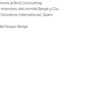
ultores & BvQ
Consulting.
a y miembro del comité Bergé y Cia.
 Solutions International
,
Spain.
 del Grupo Bergé.