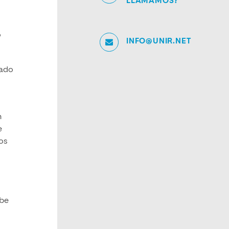
LLAMAMOS?
o
INFO@UNIR.NET
iado
n
e
los
ebe