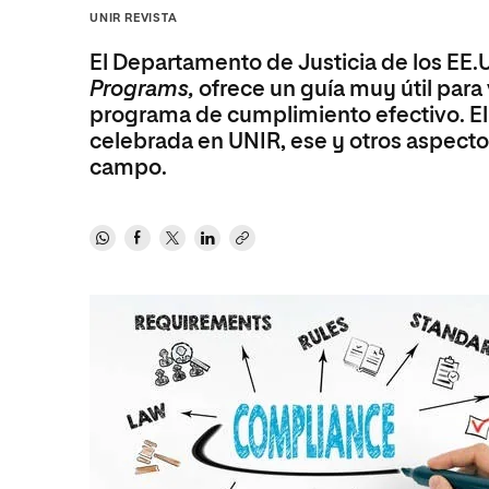
Diseño
Ingeniería y Tecnología
UNIR REVISTA
Ciencias P
Escuela de Humanidades
Ofici
Ciencias de la Salud
Diseño
Internacio
Inter
El Departamento de Justicia de los EE.
Normas de Organización y
Ciencias Sociales
Ciencias de la Salud
Funcionamiento
Programs,
ofrece un guía muy útil para
programa de cumplimiento efectivo. El
Humanidades
Ciencias Sociales
celebrada en UNIR, ese y otros aspecto
Artes
Humanidades
campo.
Música
Artes
Música