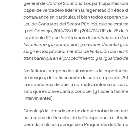
general de
Control Solutions
. Los participantes c
papel de verdadero líder en la regeneración ética 
compliance
en particular, si bien todos esperan q
Ley de Contratos del Sector Público, que se está 
y del Consejo, 2014/23/UE y 2014/24/UE, de 26 de f
su artículo 64 que
los órganos de contratación deb
favoritismo y la corrupción, y prevenir, detectar y
surgir en los procedimientos de licitación con el fi
transparencia en el procedimiento y la igualdad de 
No faltaron tampoco las alusiones a la importanci
de riesgo y de sofisticación de cada empleado.
Al
la importancia de que la normativa interna no sea 
sino que es clave darla a conocer (y hacerla fácilme
intervinientes).
Concluyó la jornada con un debate sobre la entrada
en materia de Derecho de la Competencia y el val
permita incluso a acogerse a Programas de Clemen