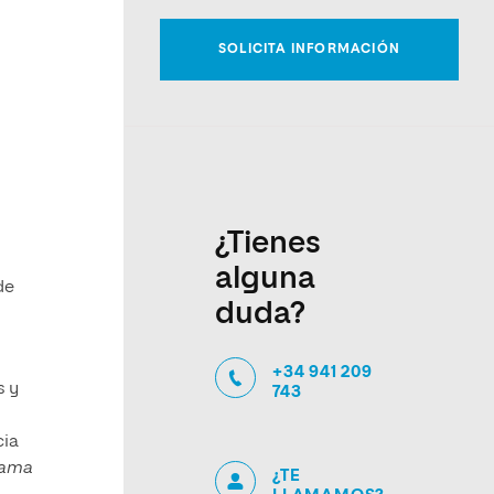
¿Tienes
alguna
de
duda?
+34 941 209
s y
743
cia
grama
¿TE