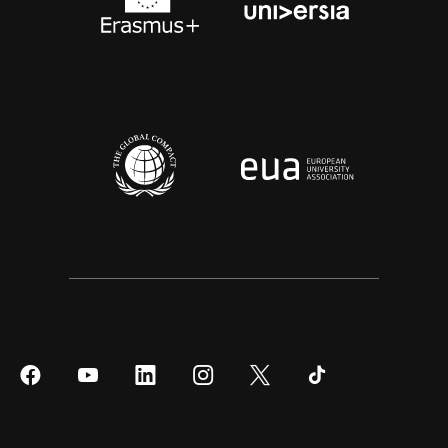
Síguenos
Síguenos
Síguenos
Síguenos
Síguenos
Síguenos
en
en
en
en
en
en
Facebook
YouTube
LinkedIn
Instagram
Twitter
Tiktok