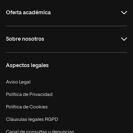
La
Rioja
Oferta académica
Grados
Sobre nosotros
Másteres Oficiales
Másteres Propios
Misión y Valores
Aspectos legales
Doctorados
Facultades
Experto Universitario
Nuestro Equipo
Aviso Legal
Postgrados
Trabaja en UNIR
Política de Privacidad
Cursos Universitarios
Actualidad
Política de Cookies
UNIR Revista
Cláusulas legales RGPD
Eventos
Canal de consultas y denuncias