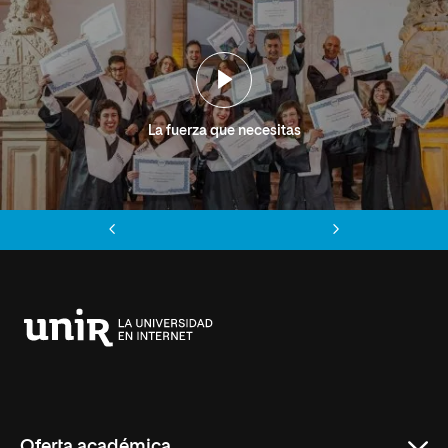
La fuerza que necesitas
Anterior
Siguiente
Universidad
Internacional
de
La
Rioja
Oferta académica