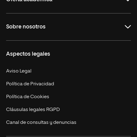
Grados
Sobre nosotros
Másteres Oficiales
Másteres Propios
Misión y Valores
Aspectos legales
Doctorados
Facultades
Experto Universitario
Nuestro Equipo
Aviso Legal
Postgrados
Trabaja en UNIR
Política de Privacidad
Cursos Universitarios
Actualidad
Política de Cookies
UNIR Revista
Cláusulas legales RGPD
Eventos
Canal de consultas y denuncias
Alianzas corporativas