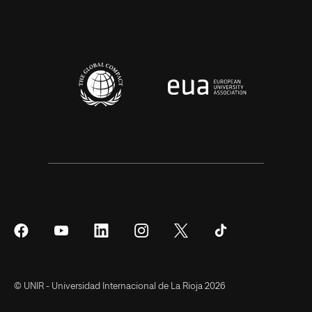
Síguenos
Síguenos
Síguenos
Síguenos
Síguenos
Síguenos
en
en
en
en
en
en
Facebook
YouTube
LinkedIn
Instagram
Twitter
Tiktok
© UNIR - Universidad Internacional de La Rioja 2026