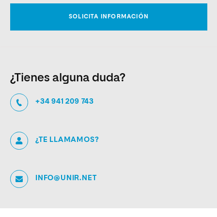
¿Tienes alguna duda?
+34 941 209 743
¿TE LLAMAMOS?
INFO@UNIR.NET