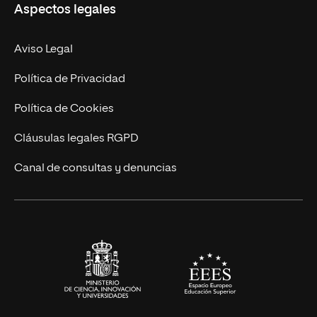
Aspectos legales
Doctorados
Facultades
Experto Universitario
Nuestro Equipo
Aviso Legal
Postgrados
Trabaja en UNIR
Política de Privacidad
Cursos Universitarios
Actualidad
Política de Cookies
UNIR Revista
Cláusulas legales RGPD
Eventos
Canal de consultas y denuncias
Alianzas corporativas
Sala de prensa
Contacto