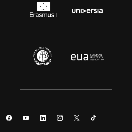
Síguenos
Síguenos
Síguenos
Síguenos
Síguenos
Síguenos
en
en
en
en
en
en
Facebook
YouTube
LinkedIn
Instagram
Twitter
Tiktok