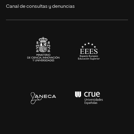
Eventos
Canal de consultas y denuncias
Alianzas corporativas
Sala de prensa
Contacto