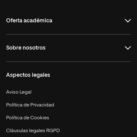
de
La
Rioja
Oferta académica
Grados
Sobre nosotros
Másteres Oficiales
Másteres Propios
Misión y Valores
Aspectos legales
Doctorados
Facultades
Experto Universitario
Nuestro Equipo
Aviso Legal
Postgrados
Trabaja en UNIR
Política de Privacidad
Cursos Universitarios
Actualidad
Política de Cookies
UNIR Revista
Cláusulas legales RGPD