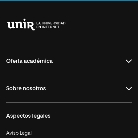
Anterior
Siguiente
Universidad
Internacional
de
La
Rioja
Oferta académica
Grados
Sobre nosotros
Másteres Oficiales
Másteres Propios
Misión y Valores
Aspectos legales
Doctorados
Facultades
Experto Universitario
Nuestro Equipo
Aviso Legal