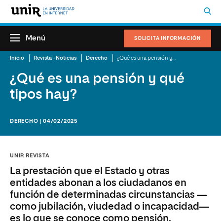
Menú
SOLICITA INFORMACIÓN
Inicio
Revista - Noticias
Derecho
¿Qué es una pensión y qué tipos hay?
¿Qué es una pensión y qué
tipos hay?
DERECHO | 04/02/2025
UNIR REVISTA
La prestación que el Estado y otras
entidades abonan a los ciudadanos en
función de determinadas circunstancias —
como jubilación, viudedad o incapacidad—
es lo que se conoce como pensión.