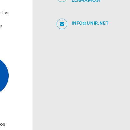
LLAMAMOS?
 las
INFO@UNIR.NET
?
los