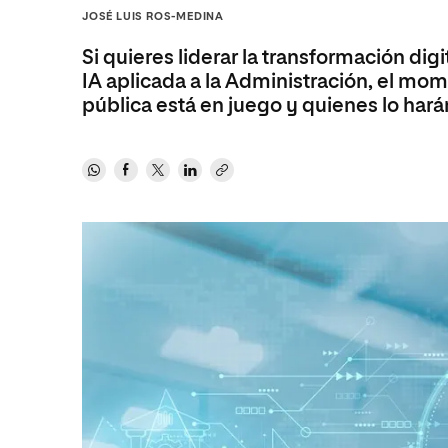
Diseño
Ingeniería y Tecnología
JOSÉ LUIS ROS-MEDINA
Ciencias P
Escuela de Humanidades
Ofici
Ciencias de la Salud
Diseño
Internacio
Inter
Si quieres liderar la transformación dig
Normas de Organización y
Ciencias Sociales
Ciencias de la Salud
Funcionamiento
IA aplicada a la Administración, el mome
pública está en juego y quienes lo har
Humanidades
Ciencias Sociales
Artes
Humanidades
Música
Artes
Música