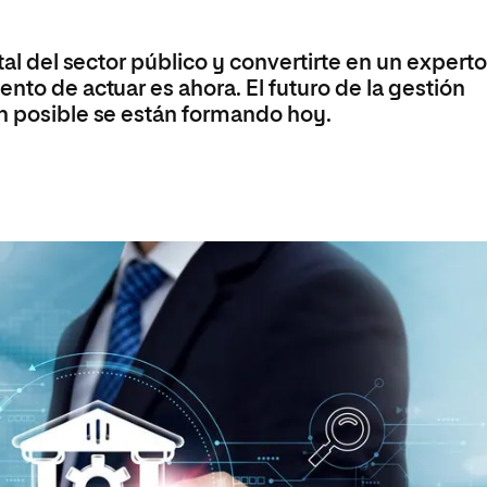
Máster Universitario en Psicopedagogía
olíticas y Relaciones
Acceso universitario para
na de Movilidad
nales
mayores
nacional
Máster Universitario en Atención Temprana y
ital del sector público y convertirte en un expert
Desarrollo Infantil
nto de actuar es ahora. El futuro de la gestión
Máster Universitario en Enseñanza de Español
án posible se están formando hoy.
como Lengua Extranjera (ELE)