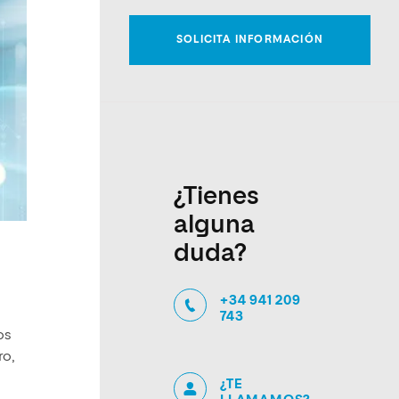
¿Tienes
alguna
duda?
+34 941 209
743
os
ro,
¿TE