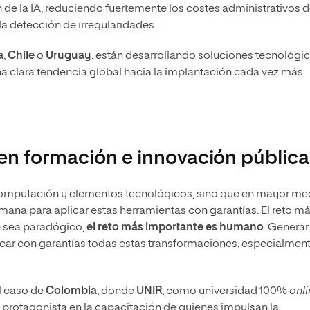
ón de la IA, reduciendo fuertemente los costes administrativos 
la detección de irregularidades.
a
,
Chile
o
Uruguay
, están desarrollando soluciones tecnológi
a clara tendencia global hacia la implantación cada vez más
 en formación e innovación pública
 computación y elementos tecnológicos, sino que en mayor me
umana para aplicar estas herramientas con garantías. El reto m
ue sea paradógico,
el reto más importante es humano
. Generar
icar con garantías todas estas transformaciones, especialmen
el caso de
Colombia
, donde
UNIR
, como universidad 100%
onli
l protagonista en la capacitación de quienes impulsan la