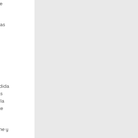
de
cas
dida
ás
 la
te
ne
y