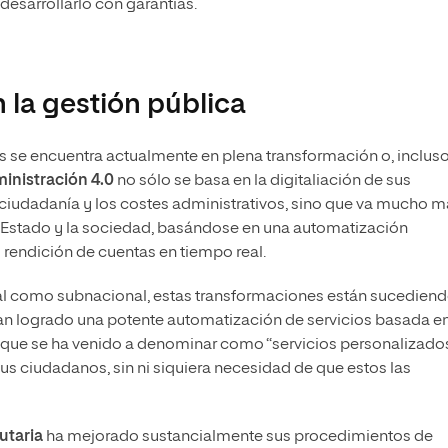
desarrollarlo con garantías.
la gestión pública
s se encuentra actualmente en plena transformación o, incluso
inistración 4.0
no sólo se basa en la digitaliación de sus
ciudadanía y los costes administrativos, sino que va mucho 
el Estado y la sociedad, basándose en una automatización
 rendición de cuentas en tiempo real.
al como subnacional, estas transformaciones están sucedien
n logrado una potente automatización de servicios basada e
 lo que se ha venido a denominar como “servicios personalizados
s ciudadanos, sin ni siquiera necesidad de que estos las
utaria
ha mejorado sustancialmente sus procedimientos de