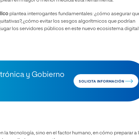
plean en mayor o menor medida esta herramienta.
lico
plantea interrogantes fundamentales: ¿cómo asegurar que
itativas?, ¿cómo evitar los sesgos algorítmicos que podrían
ugar los servidores públicos en este nuevo ecosistema digital
ctrónica y Gobierno
SOLICITA INFORMACIÓN
en la tecnología, sino en el factor humano, en cómo preparar a 