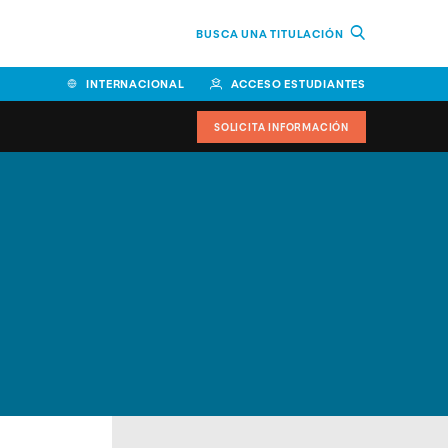
BUSCA UNA TITULACIÓN
INTERNACIONAL
ACCESO ESTUDIANTES
SOLICITA INFORMACIÓN
Facultad de Ciencias de la
Educación y Humanidades
Facultad de Ciencias de la
Salud
Facultad de Economía y
Empresa
Escuela Superior de Ingeniería
y Tecnología (ESIT)
Facultad de Derecho