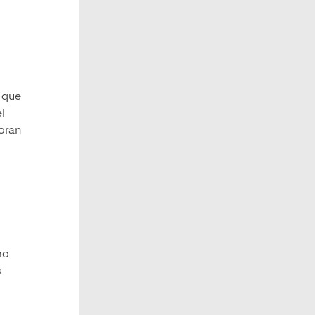
, que
l
boran
mo
s