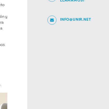
LLAMAMOS?
cto
ón y
INFO@UNIR.NET
ara
la
bos
.