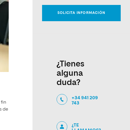
¿Tienes
alguna
duda?
+34 941 209
fin
743
s de
¿TE