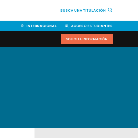
BUSCA UNA TITULACIÓN
INTERNACIONAL
ACCESO ESTUDIANTES
SOLICITA INFORMACIÓN
Facultad de Ciencias de la
Educación y Humanidades
Facultad de Ciencias de la
Salud
Facultad de Economía y
Empresa
Escuela Superior de Ingeniería
y Tecnología (ESIT)
Facultad de Derecho