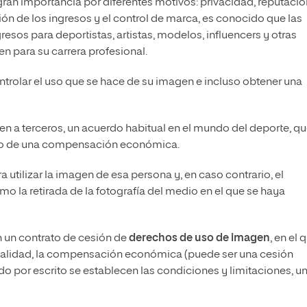
gran importancia por diferentes motivos: privacidad, reputació
ón de los ingresos y el control de marca, es conocido que las
sos para deportistas, artistas, modelos, influencers y otras
 para su carrera profesional.
trolar el uso que se hace de su imagen e incluso obtener una
en a terceros, un acuerdo habitual en el mundo del deporte, q
io de una compensación económica.
 utilizar la imagen de esa persona y, en caso contrario, el
o la retirada de la fotografía del medio en el que se haya
n un contrato de cesión de
derechos de uso de imagen
, en el 
finalidad, la compensación económica (puede ser una cesión
uerdo por escrito se establecen las condiciones y limitaciones, u