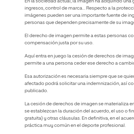
En la sociedad actual, la imagen ha adquirido una 
ingresos, control de marca… Respecto a la protecci
imágenes pueden ser una importante fuente de ingre
personas que dependen precisamente de su imagen
El derecho de imagen permite a estas personas con
compensación justa por su uso.
Aquí entra en juego la cesión de derechos de imag
permite a una persona ceder ese derecho a camb
Esa autorización es necesaria siempre que se quiera
afectado podrá solicitar una indemnización, así com
publicado.
La cesión de derechos de imagen se materializa e
se establezcan la duración del acuerdo, el uso o 
gratuita) y otras cláusulas. En definitiva, en el ac
práctica muy común en el deporte profesional.