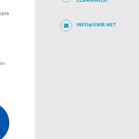
LLAMAMOS?
ropia
INFO@UNIR.NET
 su