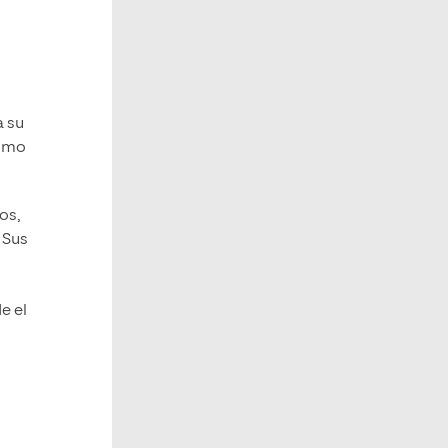
a su
como
os,
 Sus
e el