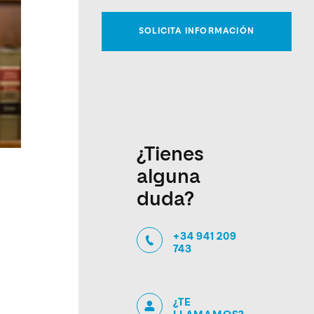
¿Tienes
alguna
duda?
+34 941 209
743
¿TE