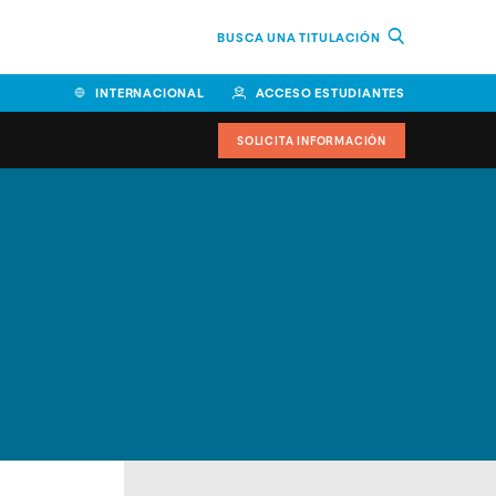
BUSCA UNA TITULACIÓN
INTERNACIONAL
ACCESO ESTUDIANTES
SOLICITA INFORMACIÓN
Facultad de Ciencias de la
Educación y Humanidades
Facultad de Ciencias de la
Salud
Facultad de Economía y
Empresa
Escuela Superior de Ingeniería
y Tecnología (ESIT)
Facultad de Derecho