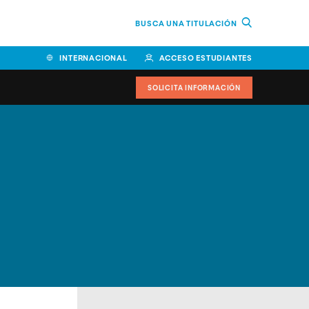
BUSCA UNA TITULACIÓN
INTERNACIONAL
ACCESO ESTUDIANTES
SOLICITA INFORMACIÓN
Facultad de Ciencias de la
Educación y Humanidades
Facultad de Ciencias de la
Salud
Facultad de Economía y
Empresa
Escuela Superior de Ingeniería
y Tecnología (ESIT)
Facultad de Derecho