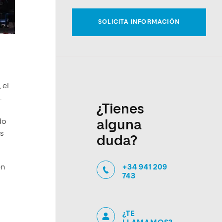
 el
.
¿Tienes
do
alguna
os
duda?
+34 941 209
en
743
¿TE