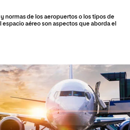
Máster Universitario en Psicopedagogía
olíticas y Relaciones
Acceso universitario para
na de Movilidad
nales
mayores
nacional
Máster Universitario en Atención Temprana y
o y normas de los aeropuertos o los tipos de
Desarrollo Infantil
l espacio aéreo son aspectos que aborda el
Máster Universitario en Enseñanza de Español
como Lengua Extranjera (ELE)