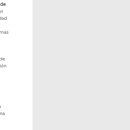
 de
ir
udad
ormas
 de
ión
n
una