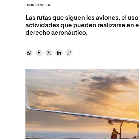
Diseño
Ingeniería y Tecnología
UNIR REVISTA
Ciencias P
Escuela de Humanidades
Ofici
Ciencias de la Salud
Diseño
Internacio
Inter
Las rutas que siguen los aviones, el us
Normas de Organización y
Ciencias Sociales
Ciencias de la Salud
Funcionamiento
actividades que pueden realizarse en e
derecho aeronáutico.
Humanidades
Ciencias Sociales
Artes
Humanidades
Música
Artes
Música