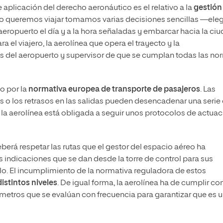
 aplicación del derecho aeronáutico es el relativo a la
gestión
 queremos viajar tomamos varias decisiones sencillas —eleg
aeropuerto el día y a la hora señaladas y embarcar hacia la ci
el viajero, la aerolínea que opera el trayecto y la
as del aeropuerto y supervisor de que se cumplan todas las n
do por la
normativa europea de transporte de pasajeros
. Las
 o los retrasos en las salidas pueden desencadenar una serie
a aerolínea está obligada a seguir unos protocolos de actuac
eberá respetar las rutas que el gestor del espacio aéreo ha
s indicaciones que se dan desde la torre de control para sus
lo. El incumplimiento de la normativa reguladora de estos
istintos niveles
. De igual forma, la aerolínea ha de cumplir co
ámetros que se evalúan con frecuencia para garantizar que es 