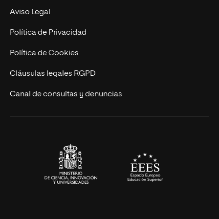
Experto Universitario
Nuestro Equipo
Aviso Legal
Postgrados
Trabaja en UNIR
Política de Privacidad
Cursos Universitarios
Actualidad
Política de Cookies
UNIR Revista
Cláusulas legales RGPD
Eventos
Canal de consultas y denuncias
Alianzas corporativas
Sala de prensa
Contacto