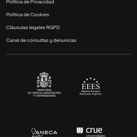
Trabaja en UNIR
Política de Privacidad
Cursos Universitarios
Actualidad
Política de Cookies
UNIR Revista
Cláusulas legales RGPD
Eventos
Canal de consultas y denuncias
Alianzas corporativas
Sala de prensa
Contacto