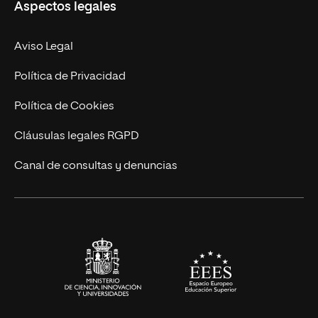
Aspectos legales
Doctorados
Facultades
Experto Universitario
Nuestro Equipo
Aviso Legal
Postgrados
Trabaja en UNIR
Política de Privacidad
Cursos Universitarios
Actualidad
Política de Cookies
UNIR Revista
Cláusulas legales RGPD
Eventos
Canal de consultas y denuncias
Alianzas corporativas
Sala de prensa
Contacto