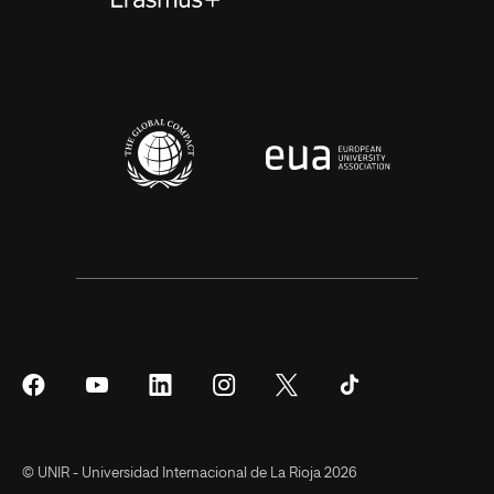
Síguenos
Síguenos
Síguenos
Síguenos
Síguenos
Síguenos
en
en
en
en
en
en
Facebook
YouTube
LinkedIn
Instagram
Twitter
Tiktok
© UNIR - Universidad Internacional de La Rioja 2026