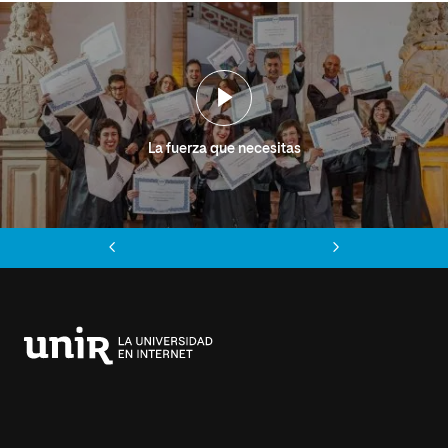
La fuerza que necesitas
Anterior
Siguiente
Universidad
Internacional
de
La
Rioja