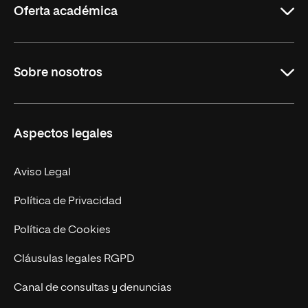
Oferta académica
Grados
Sobre nosotros
Másteres Oficiales
Másteres Propios
Misión y Valores
Aspectos legales
Doctorados
Facultades
Experto Universitario
Nuestro Equipo
Aviso Legal
Postgrados
Trabaja en UNIR
Política de Privacidad
Cursos Universitarios
Actualidad
Política de Cookies
UNIR Revista
Cláusulas legales RGPD
Eventos
Canal de consultas y denuncias