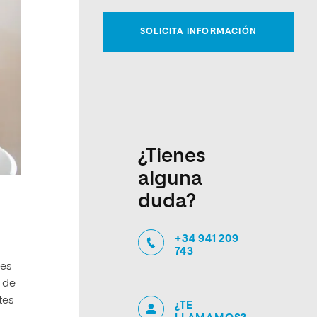
¿Tienes
alguna
duda?
+34 941 209
743
tes
de
tes
¿TE