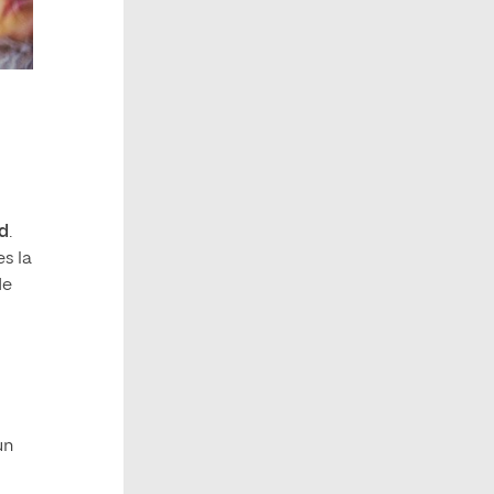
ad
.
s la
de
un