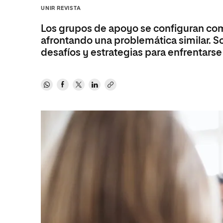
Diseño
Ingeniería y Tecnología
UNIR REVISTA
Ciencias P
Escuela de Humanidades
Ofici
Ciencias de la Salud
Diseño
Internacio
Inter
Los grupos de apoyo se configuran co
Normas de Organización y
Ciencias Sociales
Ciencias de la Salud
Funcionamiento
afrontando una problemática similar. S
desafíos y estrategias para enfrentarse
Humanidades
Ciencias Sociales
Artes
Humanidades
Música
Artes
Música