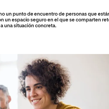
Máster Universitario en Psicopedagogía
olíticas y Relaciones
Acceso universitario para
na de Movilidad
nales
mayores
nacional
Máster Universitario en Atención Temprana y
mo un punto de encuentro de personas que está
Desarrollo Infantil
on un espacio seguro en el que se comparten ret
Máster Universitario en Enseñanza de Español
 a una situación concreta.
como Lengua Extranjera (ELE)