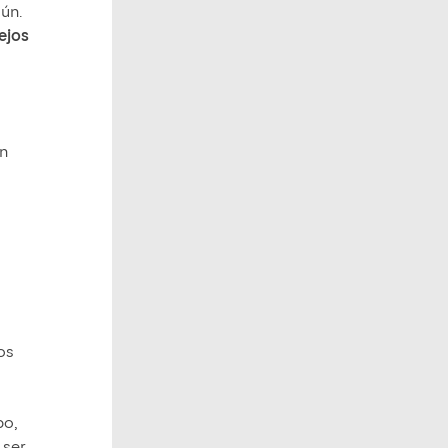
mún.
ejos
en
os
po,