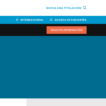
BUSCA UNA TITULACIÓN
INTERNACIONAL
ACCESO ESTUDIANTES
SOLICITA INFORMACIÓN
Facultad de Ciencias de la
Educación y Humanidades
Facultad de Ciencias de la
Salud
Facultad de Economía y
Empresa
Escuela Superior de Ingeniería
y Tecnología (ESIT)
Facultad de Derecho