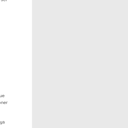
 ser
que
oner
aya