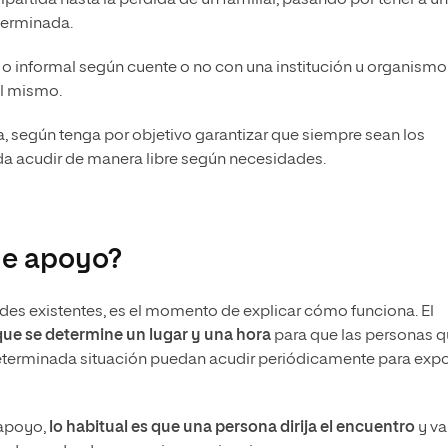
tida hasta la pérdida de un familiar, pasando por tener a un
terminada.
l o informal según cuente o no con una institución u organismo
el mismo.
ta, según tenga por objetivo garantizar que siempre sean los
 acudir de manera libre según necesidades.
de apoyo?
des existentes, es el momento de explicar cómo funciona. El
que se determine un lugar y una hora
para que las personas 
determinada situación puedan acudir periódicamente para exp
 apoyo,
lo habitual es que una persona dirija el encuentro
y v