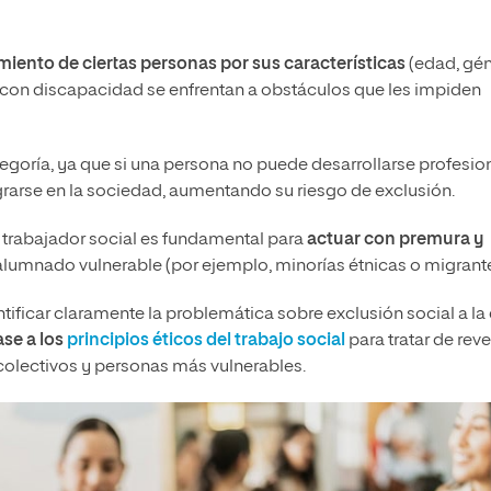
miento de ciertas personas por sus características
(edad, gén
s con discapacidad se enfrentan a obstáculos que les impiden
tegoría, ya que si una persona no puede desarrollarse profesio
grarse en la sociedad, aumentando su riesgo de exclusión.
el trabajador social es fundamental para
actuar con premura y
alumnado vulnerable (por ejemplo, minorías étnicas o migrante
ntificar claramente la problemática sobre exclusión social a la
ase a los
principios éticos del trabajo social
para tratar de rever
s colectivos y personas más vulnerables.