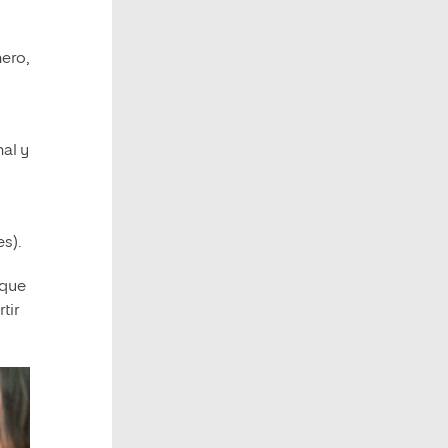
ero,
nal y
s).
 que
tir