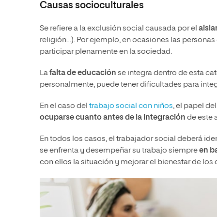
Causas socioculturales
Se refiere a la exclusión social causada por el
aisla
religión…). Por ejemplo, en ocasiones las persona
participar plenamente en la sociedad.
La
falta de educación
se integra dentro de esta ca
personalmente, puede tener dificultades para inte
En el caso del
trabajo social con niños
, el papel d
ocuparse cuanto antes de la integración
de este 
En todos los casos, el trabajador social deberá ide
se enfrenta y desempeñar su trabajo siempre
en b
con ellos la situación y mejorar el bienestar de lo