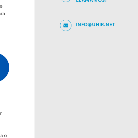
LLAMAMOS?
e
ara
INFO@UNIR.NET
r
ia o