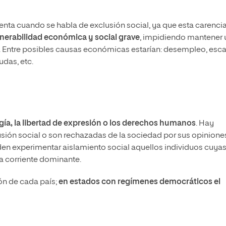
uenta cuando se habla de exclusión social, ya que esta carenci
lnerabilidad económica y social grave
, impidiendo mantener 
d. Entre posibles causas económicas estarían: desempleo, esc
udas, etc.
ogía, la libertad de expresión o los derechos humanos
. Hay
usión social o son rechazadas de la sociedad por sus opinione
eden experimentar aislamiento social aquellos individuos cuya
la corriente dominante.
ión de cada país;
en estados con regímenes democráticos el