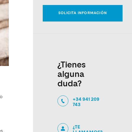
¿Tienes
alguna
duda?
 o
+34 941 209
743
¿TE
es