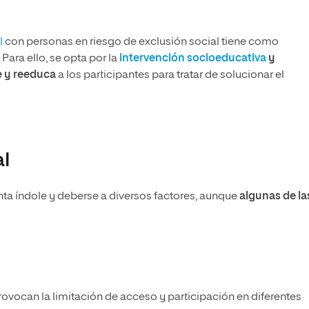
l
con personas en riesgo de exclusión social tiene como
Para ello, se opta por la
intervención socioeducativa
y
e y reeduca
a los participantes para tratar de solucionar el
al
nta índole y deberse a diversos factores, aunque
algunas de la
ovocan la limitación de acceso y participación en diferentes