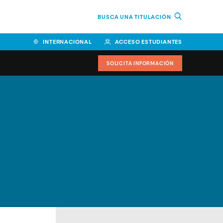
BUSCA UNA TITULACIÓN
INTERNACIONAL
ACCESO ESTUDIANTES
SOLICITA INFORMACIÓN
Facultad de Ciencias de la
Educación y Humanidades
Facultad de Ciencias de la
Salud
Facultad de Economía y
Empresa
Escuela Superior de Ingeniería
y Tecnología (ESIT)
Facultad de Derecho