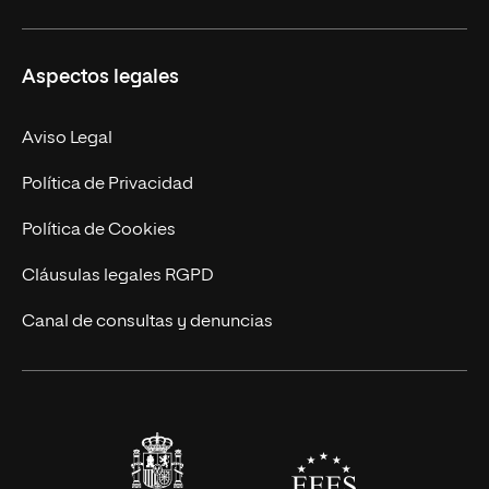
Másteres Propios
Misión y Valores
Aspectos legales
Doctorados
Facultades
Experto Universitario
Nuestro Equipo
Aviso Legal
Postgrados
Trabaja en UNIR
Política de Privacidad
Cursos Universitarios
Actualidad
Política de Cookies
UNIR Revista
Cláusulas legales RGPD
Eventos
Canal de consultas y denuncias
Alianzas corporativas
Sala de prensa
Contacto