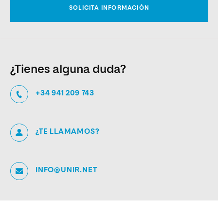
¿Tienes alguna duda?
+34 941 209 743
¿TE LLAMAMOS?
INFO@UNIR.NET