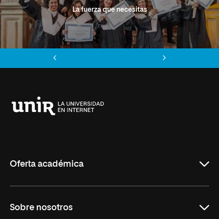
La fuerza que necesitas
Anterior
Siguiente
Universidad
Internacional
de
La
Rioja
Oferta académica
Grados
Sobre nosotros
Másteres Oficiales