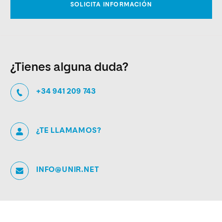
¿Tienes alguna duda?
+34 941 209 743
¿TE LLAMAMOS?
INFO@UNIR.NET