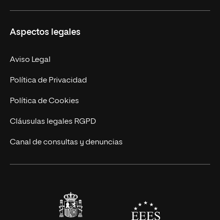
Másteres Propios
Misión y Valores
Aspectos legales
Doctorados
Facultades
Experto Universitario
Nuestro Equipo
Aviso Legal
Postgrados
Trabaja en UNIR
Política de Privacidad
Cursos Universitarios
Actualidad
Política de Cookies
UNIR Revista
Cláusulas legales RGPD
Eventos
Canal de consultas y denuncias
Alianzas corporativas
Sala de prensa
Contacto