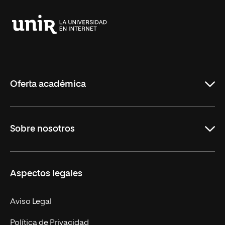
Universidad
Internacional
de
La
Rioja
Oferta académica
Grados
Sobre nosotros
Másteres Oficiales
Másteres Propios
Misión y Valores
Aspectos legales
Doctorados
Facultades
Experto Universitario
Nuestro Equipo
Aviso Legal
Postgrados
Trabaja en UNIR
Política de Privacidad