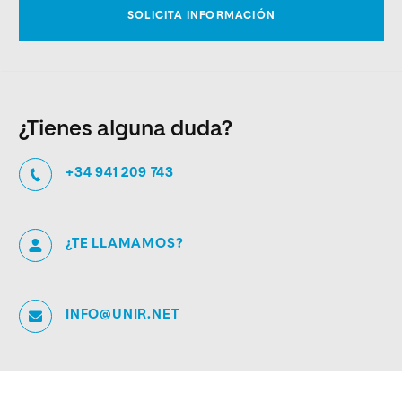
¿Tienes alguna duda?
+34 941 209 743
¿TE LLAMAMOS?
INFO@UNIR.NET