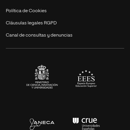
Cursos Universitarios
Actualidad
Política de Cookies
UNIR Revista
Cláusulas legales RGPD
Eventos
Canal de consultas y denuncias
Alianzas corporativas
Sala de prensa
Contacto