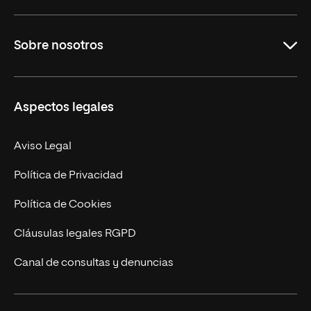
Grados
Sobre nosotros
Másteres Oficiales
Másteres Propios
Misión y Valores
Aspectos legales
Doctorados
Facultades
Experto Universitario
Nuestro Equipo
Aviso Legal
Postgrados
Trabaja en UNIR
Política de Privacidad
Cursos Universitarios
Actualidad
Política de Cookies
UNIR Revista
Cláusulas legales RGPD
Eventos
Canal de consultas y denuncias
Alianzas corporativas