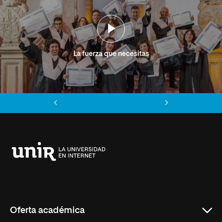
La fuerza que necesitas
Anterior
Siguiente
Universidad
Internacional
de
La
Rioja
Oferta académica