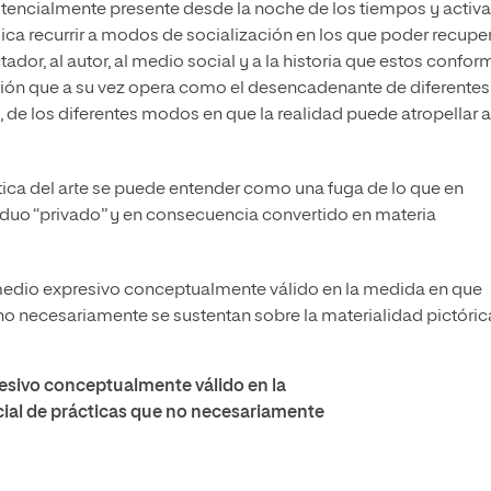
otencialmente presente desde la noche de los tiempos y activa
ica recurrir a modos de socialización en los que poder recupe
ador, al autor, al medio social y a la historia que estos confor
ión que a su vez opera como el desencadenante de diferentes
 de los diferentes modos en que la realidad puede atropellar a
práctica del arte se puede entender como una fuga de lo que en
viduo “privado” y en consecuencia convertido en materia
dio expresivo conceptualmente válido en la medida en que
 no necesariamente se sustentan sobre la materialidad pictóric
esivo conceptualmente válido en la
cial de prácticas que no necesariamente