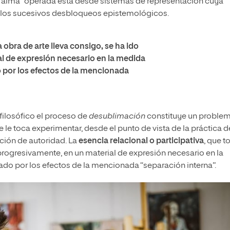
l alma” operada esta desde sistemas de representación cuya
de los sucesivos desbloqueos epistemológicos.
 obra de arte lleva consigo, se ha ido
l de expresión necesario en la medida
o por los efectos de la mencionada
filosófico el proceso de
desublimación
constituye un proble
e le toca experimentar, desde el punto de vista de la práctica d
ción de autoridad. La
esencia relacional o participativa
, que t
 progresivamente, en un material de expresión necesario en la
ado por los efectos de la mencionada “separación interna”.