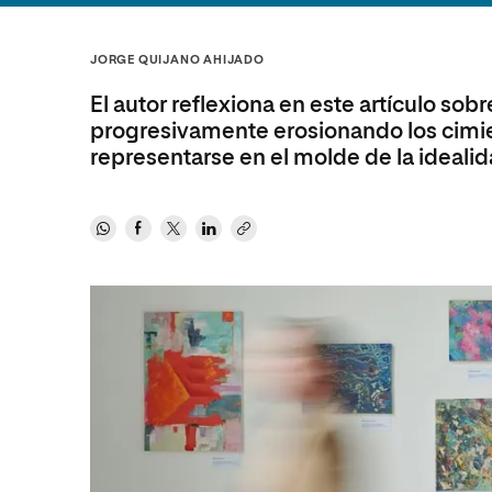
Diseño
Ingeniería y Tecnología
Ciencias P
Escuela de Humanidades
Ofici
Ciencias de la Salud
Diseño
Internacio
Inter
JORGE QUIJANO AHIJADO
Normas de Organización y
Ciencias Sociales
Ciencias de la Salud
Funcionamiento
El autor reflexiona en este artículo sob
Humanidades
Ciencias Sociales
progresivamente erosionando los cimie
representarse en el molde de la idealid
Artes
Humanidades
Música
Artes
Música