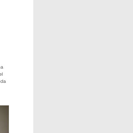
ma
el
oda