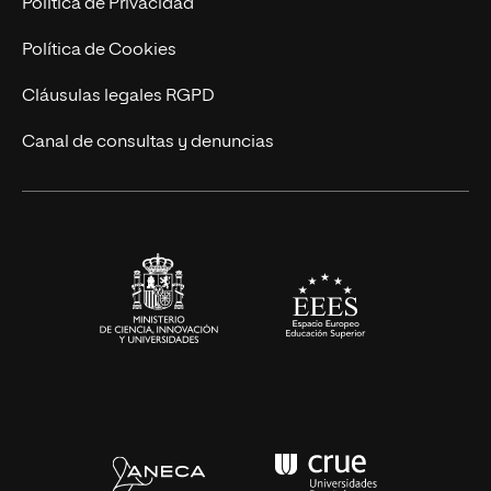
Política de Privacidad
Cursos Universitarios
Actualidad
Política de Cookies
UNIR Revista
Cláusulas legales RGPD
Eventos
Canal de consultas y denuncias
Alianzas corporativas
Sala de prensa
Contacto