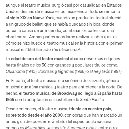
aunque el teatro musical surgió casi por casualidad en Estados
Unidos, destino de musicales por excelencia. Todo se remonta
al
siglo XIX en Nueva York
, cuando un productor teatral ofreció
a un grupo de ballet, que se había quedado sin local donde
actuar a causa de un incendio, combinar los bailes con una
obra teatral. Ambas partes acordaron realizar la obra y así es
cómo se hizo hueco el teatro musical en la historia con el primer
musical en 1886 llamado
The black crook.
La
edad de oro del teatro musical
abarca desde sus orígenes
hasta finales de los 50 con grandes y populares títulos como:
Oklahoma
(1943),
Sonrisas y lágrimas
(1965) o
El Rey León
(1997).
En España, el teatro musical era sinónimo de zarzuela, género
musical que aúna música y teatro para entretener a la corte. De
hecho,
el teatro musical de Broadway no llegó a España hasta
1955
con la adaptación en castellano de
South Pacific
.
Desde entonces, el teatro musical
triunfa en nuestro país,
sobre todo desde el año 2000
, con obras que han marcado un
antes y un después en el ámbito del espectáculo nacional
como:
Los Miserables
,
Jesucristo Superstar
o
Hair
, entre otros.