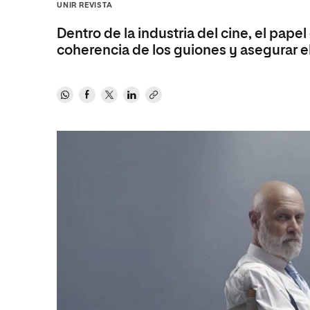
Diseño
Ingeniería y Tecnología
UNIR REVISTA
Ciencias P
Escuela de Humanidades
Ofici
Ciencias de la Salud
Diseño
Internacio
Inter
Dentro de la industria del cine, el pape
Normas de Organización y
coherencia de los guiones y asegurar el
Ciencias Sociales
Ciencias de la Salud
Funcionamiento
Humanidades
Ciencias Sociales
Artes
Humanidades
Música
Artes
Música