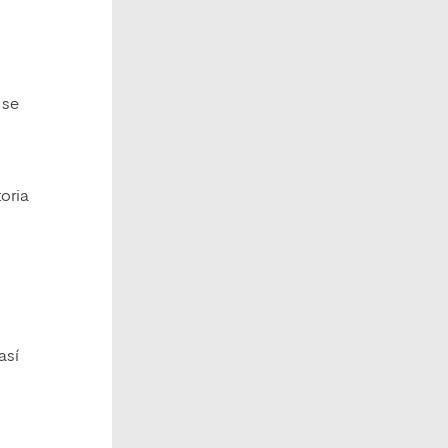
 se
oria
así