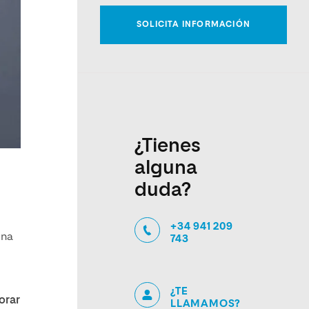
¿Tienes
alguna
duda?
+34 941 209
Una
743
¿TE
orar
LLAMAMOS?