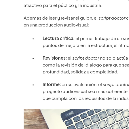
atractivo para el público y la industria.
Además de leer y revisar el guion, el
script doctor
c
en una producción audiovisual:
Lectura crítica:
el primer trabajo de un
sc
puntos de mejora en la estructura, el ritm
Revisiones:
el
script doctor
no solo actúa
como la revisión del diálogo para que sea
profundidad, solidez y complejidad.
Informe:
en su evaluación, el
script docto
proyecto audiovisual sea más coherente y
que cumpla con los requisitos de la indust