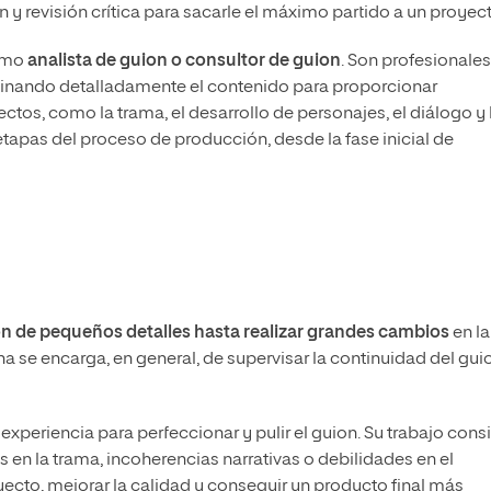
n y revisión crítica para sacarle el máximo partido a un proyect
omo
analista de guion o consultor de guion
. Son profesionales
minando detalladamente el contenido para proporcionar
tos, como la trama, el desarrollo de personajes, el diálogo y 
 etapas del proceso de producción, desde la fase inicial de
ón de pequeños detalles hasta realizar grandes cambios
en la
na se encarga, en general, de supervisar la continuidad del gui
xperiencia para perfeccionar y pulir el guion. Su trabajo cons
 en la trama, incoherencias narrativas o debilidades en el
yecto, mejorar la calidad y conseguir un producto final más