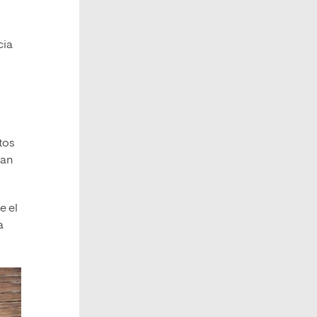
cia
tos
gan
e el
a