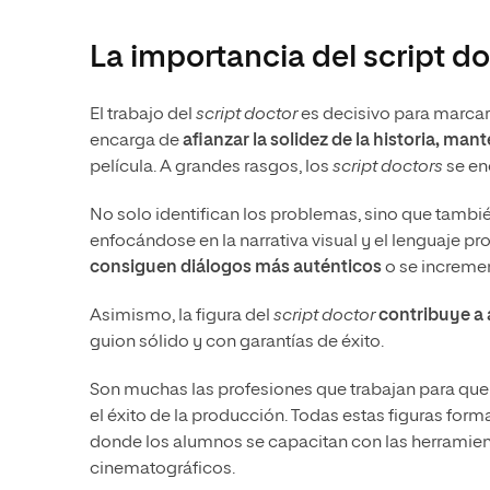
La importancia del script d
El trabajo del
script doctor
es decisivo para marcar 
encarga de
afianzar la solidez de la historia, man
película. A grandes rasgos, los
script doctors
se en
No solo identifican los problemas, sino que tambié
enfocándose en la narrativa visual y el lenguaje pr
consiguen diálogos más auténticos
o se increment
Asimismo, la figura del
script doctor
contribuye a 
guion sólido y con garantías de éxito.
Son muchas las profesiones que trabajan para que e
el éxito de la producción. Todas estas figuras form
donde los alumnos se capacitan con las herramient
cinematográficos.