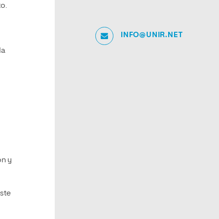
o.
INFO@UNIR.NET
la
on y
iste