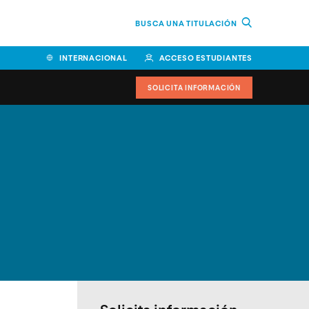
BUSCA UNA TITULACIÓN
INTERNACIONAL
ACCESO ESTUDIANTES
SOLICITA INFORMACIÓN
Facultad de Ciencias de la
Educación y Humanidades
Facultad de Ciencias de la
Salud
Facultad de Economía y
Empresa
Escuela Superior de Ingeniería
y Tecnología (ESIT)
Facultad de Derecho