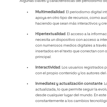
Algunas claves y características del periodismo di
Multimedialidad
. El periodismo digital 
apoya en otro tipo de recursos, como audi
haciendo que sean más interactivos y cre
Hipertextualidad
. El acceso a la inform
necesita un dispositivo con acceso a int
con numerosos medios digitales a través 
insertados en el texto que conectan con o
principal.
Interactividad
. Los usuarios registrados
con el propio contenido y los autores del a
Inmediatez y actualización constante
. 
actualizada, lo que permite seguir la evol
desde cualquier lugar del mundo. En este 
constantemente a los cambios tecnológic