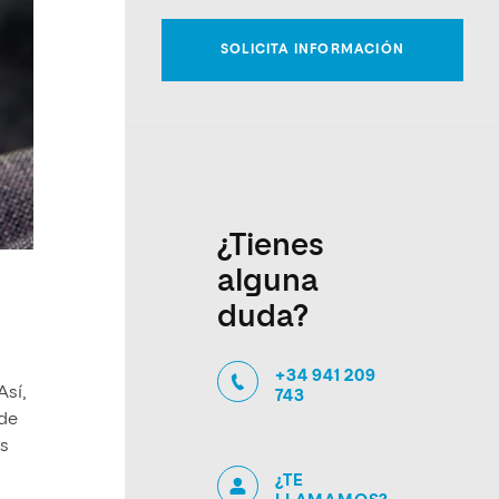
¿Tienes
alguna
duda?
+34 941 209
 Así,
743
 de
es
¿TE