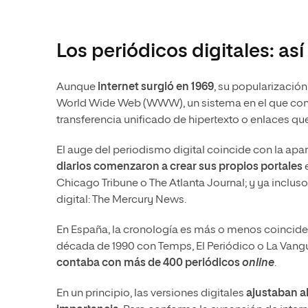
Los periódicos digitales: as
Aunque
internet surgió en 1969
, su popularización
World Wide Web (WWW), un sistema en el que confl
transferencia unificado de hipertexto o enlaces q
El auge del periodismo digital coincide con la apa
diarios comenzaron a crear sus propios portales
e
Chicago Tribune o The Atlanta Journal; y ya inclus
digital: The Mercury News.
En España, la cronología es más o menos coinciden
década de 1990 con Temps, El Periódico o La Vang
contaba con más de 400 periódicos
online
.
En un principio, las versiones digitales
ajustaban a