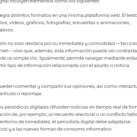
gital incluyen elementos como los siguientes:
integra distintos formatos en una misma plataforma web. El text
os, vídeos, gráficos, fotografías, encuestas o animaciones,
ativos.
ación no solo destaca por su inmediatez y comodidad —tan sol
ernet— sino que, además, esta información puede ser contrast
de un simple clic. Igualmente, permite navegar mediante enla
tro tipo de información relacionada con el asunto o noticia
 pueden comentar y compartir sus opiniones, así como interact
rtículo o reportaje.
Los periódicos digitales difunden noticias en tiempo real de fo
ución de, por ejemplo, un recuento electoral o un conflicto béli
entorno de inmediatez, el periodista digital debe adaptarse
os y a las nuevas formas de consumo informativo.