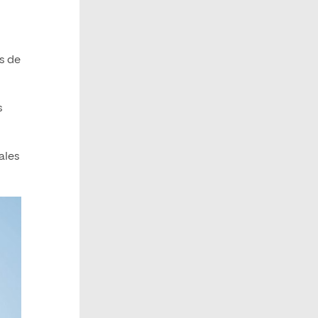
és de
s
ales