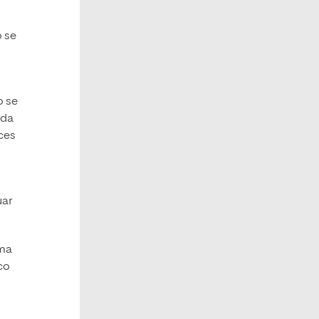
o se
o se
ada
ces
uar
rma
co