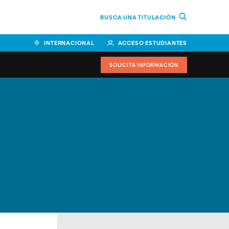
BUSCA UNA TITULACIÓN
INTERNACIONAL
ACCESO ESTUDIANTES
SOLICITA INFORMACIÓN
Facultad de Ciencias de la
Educación y Humanidades
Facultad de Ciencias de la
Salud
Facultad de Economía y
Empresa
Escuela Superior de Ingeniería
y Tecnología (ESIT)
Facultad de Derecho