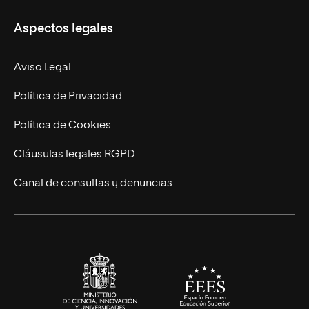
Másteres Propios
Misión y Valores
Aspectos legales
Doctorados
Facultades
Experto Universitario
Nuestro Equipo
Aviso Legal
Postgrados
Trabaja en UNIR
Política de Privacidad
Cursos Universitarios
Actualidad
Política de Cookies
UNIR Revista
Cláusulas legales RGPD
Eventos
Canal de consultas y denuncias
Alianzas corporativas
Sala de prensa
Contacto