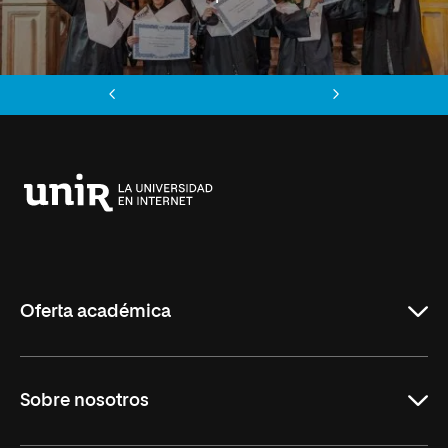
Anterior
Siguiente
Universidad
Internacional
de
La
Rioja
Oferta académica
Grados
Sobre nosotros
Másteres Oficiales