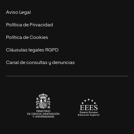
Experto Universitario
Nuestro Equipo
Aviso Legal
Postgrados
Trabaja en UNIR
Política de Privacidad
Cursos Universitarios
Actualidad
Política de Cookies
UNIR Revista
Cláusulas legales RGPD
Eventos
Canal de consultas y denuncias
Alianzas corporativas
Sala de prensa
Contacto