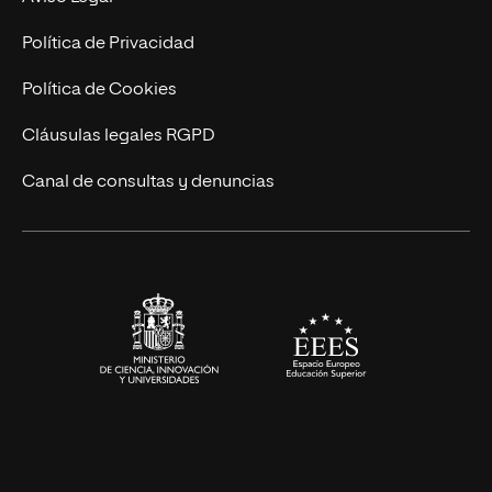
Postgrados
Trabaja en UNIR
Política de Privacidad
Cursos Universitarios
Actualidad
Política de Cookies
UNIR Revista
Cláusulas legales RGPD
Eventos
Canal de consultas y denuncias
Alianzas corporativas
Sala de prensa
Contacto