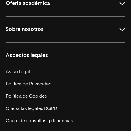
Oferta académica
Grados
Sobre nosotros
Másteres Oficiales
Másteres Propios
Misión y Valores
Aspectos legales
Doctorados
Facultades
Experto Universitario
Nuestro Equipo
Aviso Legal
Postgrados
Trabaja en UNIR
Política de Privacidad
Cursos Universitarios
Actualidad
Política de Cookies
UNIR Revista
Cláusulas legales RGPD
Eventos
Canal de consultas y denuncias