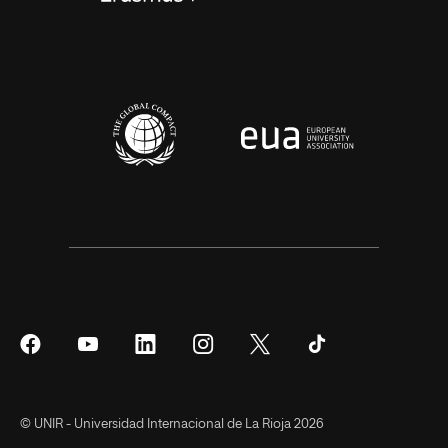
Síguenos
Síguenos
Síguenos
Síguenos
Síguenos
Síguenos
en
en
en
en
en
en
Facebook
YouTube
LinkedIn
Instagram
Twitter
Tiktok
© UNIR - Universidad Internacional de La Rioja 2026