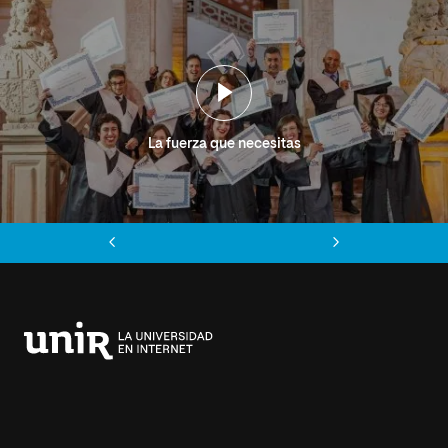
La fuerza que necesitas
Anterior
Siguiente
Universidad
Internacional
de
La
Rioja