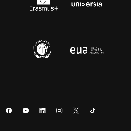
Síguenos
Síguenos
Síguenos
Síguenos
Síguenos
Síguenos
en
en
en
en
en
en
Facebook
YouTube
LinkedIn
Instagram
Twitter
Tiktok