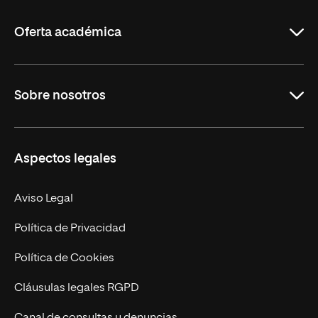
La
Rioja
Oferta académica
Grados
Sobre nosotros
Másteres Oficiales
Másteres Propios
Misión y Valores
Aspectos legales
Doctorados
Facultades
Experto Universitario
Nuestro Equipo
Aviso Legal
Postgrados
Trabaja en UNIR
Política de Privacidad
Cursos Universitarios
Actualidad
Política de Cookies
UNIR Revista
Cláusulas legales RGPD
Eventos