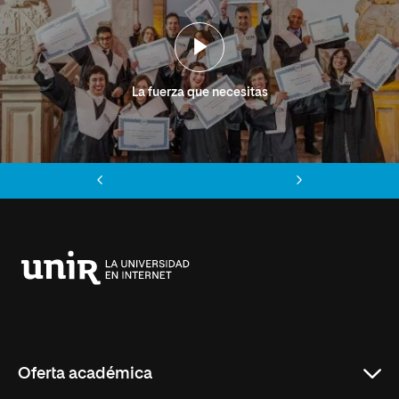
La fuerza que necesitas
Anterior
Siguiente
Universidad
Internacional
de
La
Rioja
Oferta académica