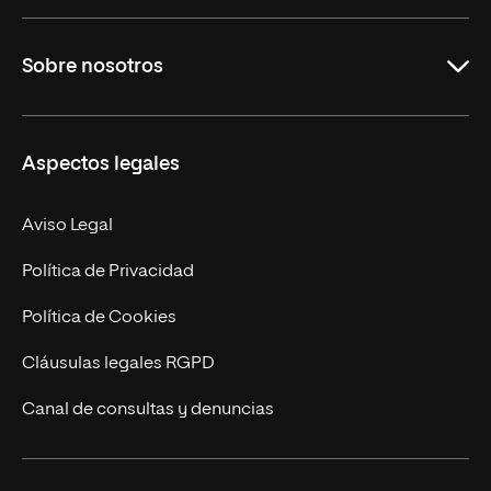
Grados
Sobre nosotros
Másteres Oficiales
Másteres Propios
Misión y Valores
Aspectos legales
Doctorados
Facultades
Experto Universitario
Nuestro Equipo
Aviso Legal
Postgrados
Trabaja en UNIR
Política de Privacidad
Cursos Universitarios
Actualidad
Política de Cookies
UNIR Revista
Cláusulas legales RGPD
Eventos
Canal de consultas y denuncias
Alianzas corporativas