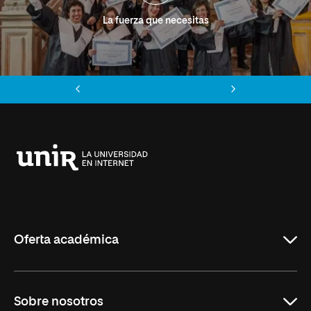
La fuerza que necesitas
Anterior
Siguiente
Universidad
Internacional
de
La
Rioja
Oferta académica
Grados
Sobre nosotros
Másteres Oficiales