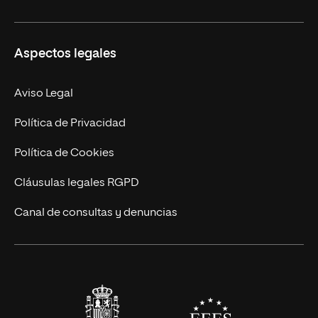
Másteres Propios
Misión y Valores
Aspectos legales
Doctorados
Facultades
Experto Universitario
Nuestro Equipo
Aviso Legal
Postgrados
Trabaja en UNIR
Política de Privacidad
Cursos Universitarios
Actualidad
Política de Cookies
UNIR Revista
Cláusulas legales RGPD
Eventos
Canal de consultas y denuncias
Alianzas corporativas
Sala de prensa
Contacto