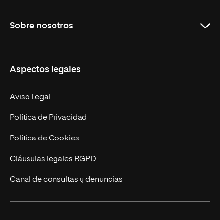
Grados
Sobre nosotros
Másteres Oficiales
Másteres Propios
Misión y Valores
Aspectos legales
Doctorados
Facultades
Experto Universitario
Nuestro Equipo
Aviso Legal
Postgrados
Trabaja en UNIR
Política de Privacidad
Cursos Universitarios
Actualidad
Política de Cookies
UNIR Revista
Cláusulas legales RGPD
Eventos
Canal de consultas y denuncias
Alianzas corporativas
Sala de prensa