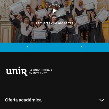
La fuerza que necesitas
Anterior
Siguiente
Universidad
Internacional
de
La
Rioja
Oferta académica