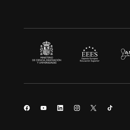
Síguenos
Síguenos
Síguenos
Síguenos
Síguenos
Sígueno
en
en
en
en
en
en
Facebook
YouTube
LinkedIn
Instagram
Twitter
Tiktok