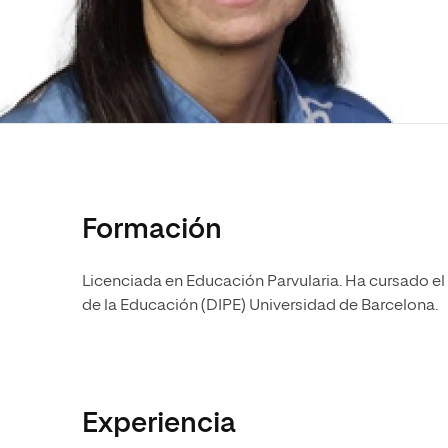
Diseño
Ingeniería y Tecnología
Ciencias P
Escuela de Humanidades
Ofici
Ciencias de la Salud
Diseño
Internacio
Inter
Normas de Organización y
Ciencias Sociales
Ciencias de la Salud
Funcionamiento
Humanidades
Ciencias Sociales
Artes
Humanidades
Música
Artes
Música
Formación
Licenciada en Educación Parvularia. Ha cursado el 
de la Educación (DIPE) Universidad de Barcelona.
Experiencia