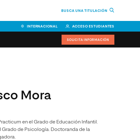
BUSCA UNA TITULACIÓN
INTERNACIONAL
ACCESO ESTUDIANTES
SOLICITA INFORMACIÓN
Facultad de Ciencias de la
Educación y Humanidades
Facultad de Ciencias de la
sco Mora
Salud
Facultad de Economía y
Empresa
racticum en el Grado de Educación Infantil.
Escuela Superior de Ingeniería
y Tecnología (ESIT)
 Grado de Psicología. Doctoranda de la
gadora.
Facultad de Derecho