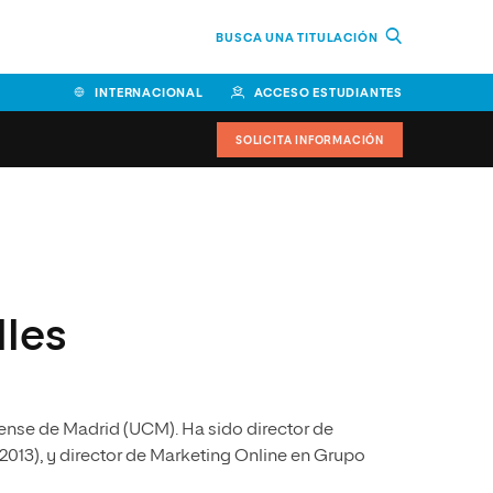
BUSCA UNA TITULACIÓN
INTERNACIONAL
ACCESO ESTUDIANTES
SOLICITA INFORMACIÓN
Facultad de Ciencias de la
Educación y Humanidades
Facultad de Ciencias de la
lles
Salud
Facultad de Economía y
Empresa
nse de Madrid (UCM). Ha sido director de
Escuela Superior de Ingeniería
y Tecnología (ESIT)
2013), y director de Marketing Online en Grupo
Facultad de Derecho