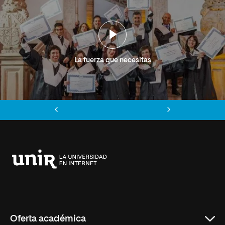
La fuerza que necesitas
Anterior
Siguiente
Universidad
Internacional
de
La
Rioja
Oferta académica