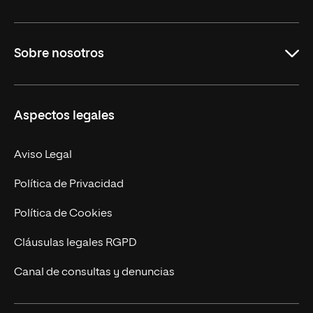
Grados
Sobre nosotros
Másteres Oficiales
Másteres Propios
Misión y Valores
Aspectos legales
Doctorados
Facultades
Experto Universitario
Nuestro Equipo
Aviso Legal
Postgrados
Trabaja en UNIR
Política de Privacidad
Cursos Universitarios
Actualidad
Política de Cookies
UNIR Revista
Cláusulas legales RGPD
Eventos
Canal de consultas y denuncias
Alianzas corporativas